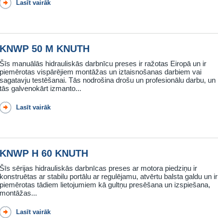
Lasīt vairāk
KNWP 50 M KNUTH
Šīs manuālās hidrauliskās darbnīcu preses ir ražotas Eiropā un ir
piemērotas vispārējiem montāžas un iztaisnošanas darbiem vai
sagatavju testēšanai. Tās nodrošina drošu un profesionālu darbu, un
tās galvenokārt izmanto...
Lasīt vairāk
KNWP H 60 KNUTH
Šīs sērijas hidrauliskās darbnīcas preses ar motora piedziņu ir
konstruētas ar stabilu portālu ar regulējamu, atvērtu balsta galdu un ir
piemērotas tādiem lietojumiem kā gultņu presēšana un izspiešana,
montāžas...
Lasīt vairāk