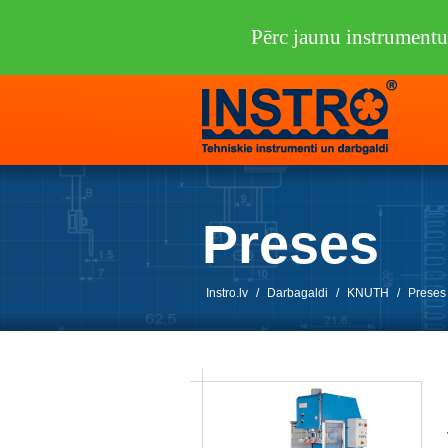
Pērc jaunu instrumen
Preses
Instro.lv
/
Darbagaldi
/
KNUTH
/
Preses