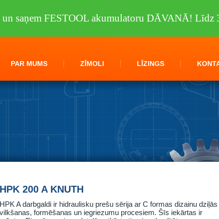
tu un saņem FESTOOL akumulatoru DĀVANĀ! Līdz 3
PAR MUMS
ZĪMOLI
LĪZINGS
KONTA
HPK 200 A KNUTH
HPK A darbgaldi ir hidraulisku prešu sērija ar C formas dizainu dziļās
vilkšanas, formēšanas un iegriezumu procesiem. Šīs iekārtas ir