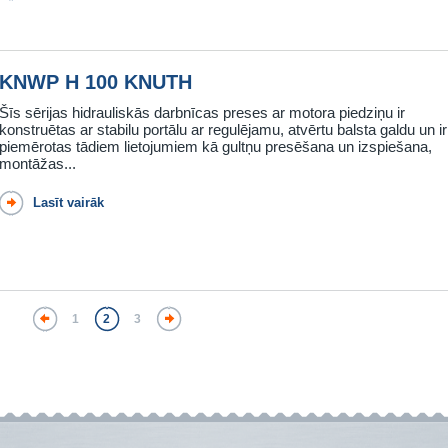
KNWP H 100 KNUTH
Šīs sērijas hidrauliskās darbnīcas preses ar motora piedziņu ir
konstruētas ar stabilu portālu ar regulējamu, atvērtu balsta galdu un ir
piemērotas tādiem lietojumiem kā gultņu presēšana un izspiešana,
montāžas...
Lasīt vairāk
1
2
3