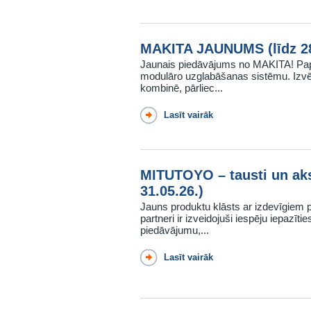
MAKITA JAUNUMS (līdz 28
Jaunais piedāvājums no MAKITA! Pa
modulāro uzglabāšanas sistēmu. Izvēl
kombinē, pārliec...
Lasīt vairāk
MITUTOYO – tausti un aks
31.05.26.)
Jauns produktu klāsts ar izdevīgi
partneri ir izveidojuši iespēju iepazīti
piedāvājumu,...
Lasīt vairāk