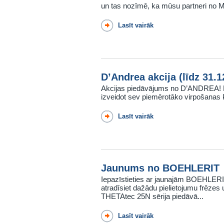
un tas nozīmē, ka mūsu partneri no
Lasīt vairāk
D’Andrea akcija (līdz 31.1
Akcijas piedāvājums no D’ANDREA! Lī
izveidot sev piemērotāko virpošanas k
Lasīt vairāk
Jaunums no BOEHLERIT
Iepazīstieties ar jaunajām BOEHLERI
atradīsiet dažādu pielietojumu frēzes
THETAtec 25N sērija piedāvā...
Lasīt vairāk