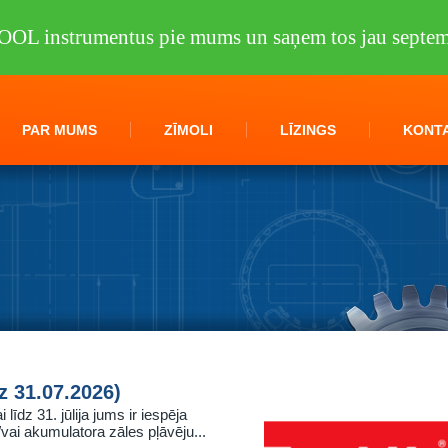
OOL instrumentus pie mums un saņem tos jau septem
PAR MUMS
ZĪMOLI
LĪZINGS
KONTA
 31.07.2026)
īdz 31. jūlija jums ir iespēja
ai akumulatora zāles pļāvēju...