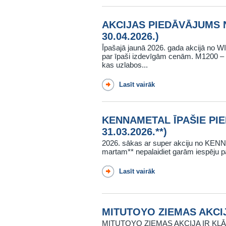
AKCIJAS PIEDĀVĀJUMS NO
30.04.2026.)
Īpašajā jaunā 2026. gada akcijā no WI
par īpaši izdevīgām cenām. M1200 – 
kas uzlabos...
Lasīt vairāk
KENNAMETAL ĪPAŠIE PIED
31.03.2026.**)
2026. sākas ar super akciju no KENN
martam** nepalaidiet garām iespēju pa
Lasīt vairāk
MITUTOYO ZIEMAS AKCIJA 
MITUTOYO ZIEMAS AKCIJA IR KLĀT! V