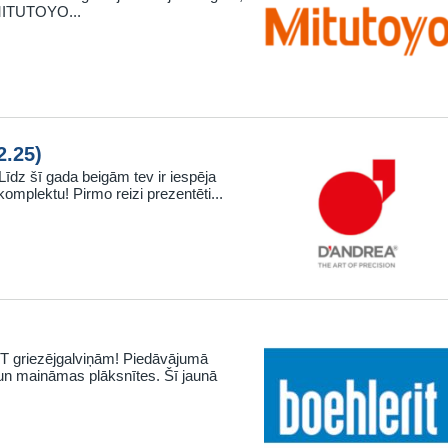
 MITUTOYO...
2.25)
dz šī gada beigām tev ir iespēja
omplektu! Pirmo reizi prezentēti...
T griezējgalviņām! Piedāvājumā
 un maināmas plāksnītes. Šī jaunā