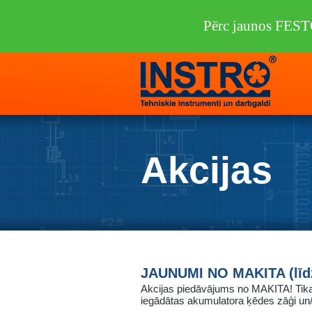
Pērc jaunos FEST
Akcijas
JAUNUMI NO MAKITA (līdz
Akcijas piedāvājums no MAKITA! Tikai l
iegādātas akumulatora ķēdes zāģi un/v