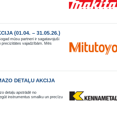
A (01.04. – 31.05.26.)
gad mūsu partneri ir sagatavojuši
 precizitātes vajadzībām. Mēs
MAZO DETAĻU AKCIJA
zo detaļu apstrādē no
gūt instrumentus smalku un precīzu