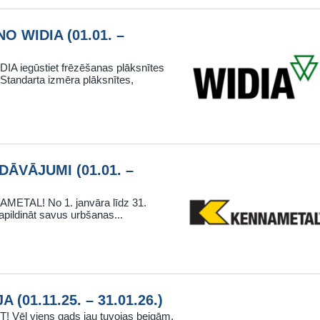
 WIDIA (01.01. –
DIA iegūstiet frēzēšanas plāksnītes
Standarta izmēra plāksnītes,
ĀVĀJUMI (01.01. –
AMETAL! No 1. janvāra līdz 31.
pildināt savus urbšanas...
(01.11.25. – 31.01.26.)
ēl viens gads jau tuvojas beigām,