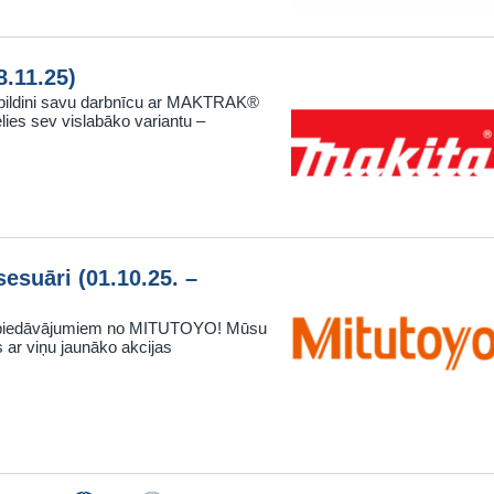
.11.25)
pildini savu darbnīcu ar MAKTRAK®
ies sev vislabāko variantu –
esuāri (01.10.25. –
em piedāvājumiem no MITUTOYO! Mūsu
es ar viņu jaunāko akcijas