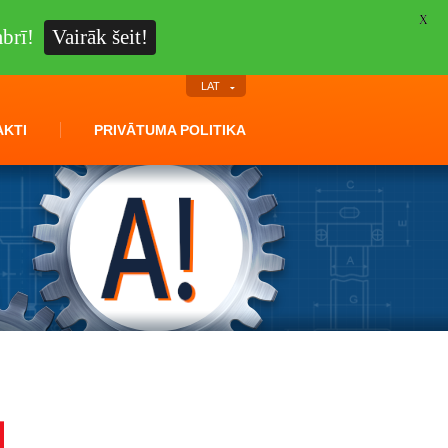
X
brī!
Vairāk šeit!
LAT
KTI
PRIVĀTUMA POLITIKA