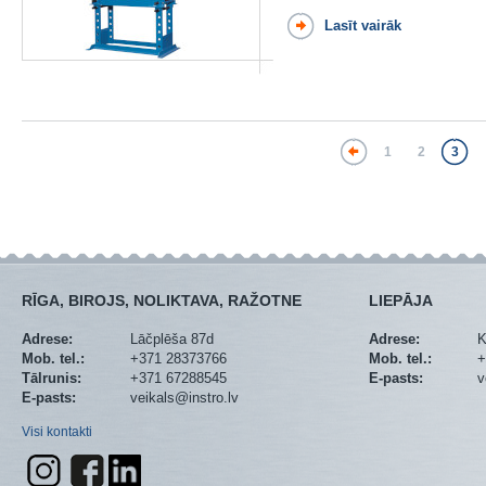
Lasīt vairāk
1
2
3
RĪGA, BIROJS, NOLIKTAVA, RAŽOTNE
LIEPĀJA
Adrese:
Lāčplēša 87d
Adrese:
K
Mob. tel.:
+371 28373766
Mob. tel.:
+
Tālrunis:
+371 67288545
E-pasts:
v
E-pasts:
veikals@instro.lv
Visi kontakti