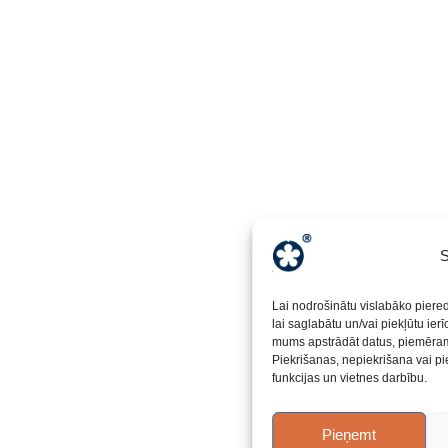
S
Lai nodrošinātu vislabāko piere
lai saglabātu un/vai piekļūtu ier
mums apstrādāt datus, piemēram,
Piekrišanas, nepiekrišana vai pi
funkcijas un vietnes darbību.
Pieņemt