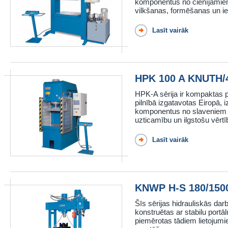
komponentus no cienījamiem
vilkšanas, formēšanas un i
Lasīt vairāk
HPK 100 A KNUTH/
HPK-A sērija ir kompaktas pr
pilnībā izgatavotas Eiropā, 
komponentus no slaveniem p
uzticamību un ilgstošu vērtīb
Lasīt vairāk
KNWP H-S 180/150
Šīs sērijas hidrauliskās dar
konstruētas ar stabilu portāl
piemērotas tādiem lietojumi