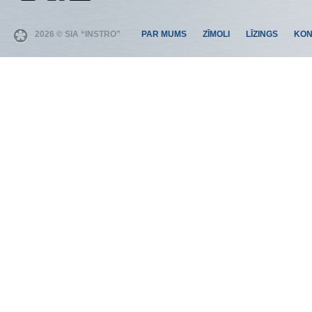
2026 © SIA “INSTRO”
PAR MUMS
ZĪMOLI
LĪZINGS
KON