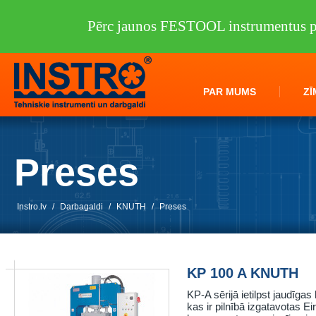
Pērc jaunos FESTOOL instrumentus pi
PAR MUMS
ZĪ
Preses
Instro.lv
/
Darbagaldi
/
KNUTH
/
Preses
KP 100 A KNUTH
KP-A sērijā ietilpst jaudīgas
kas ir pilnībā izgatavotas E