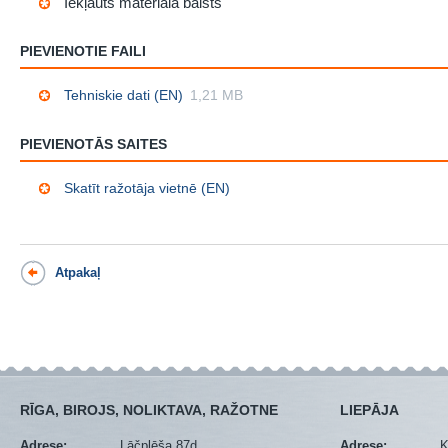
Iekļauts materiāla balsts
PIEVIENOTIE FAILI
Tehniskie dati (EN)
1,21 MB
PIEVIENOTĀS SAITES
Skatīt ražotāja vietnē (EN)
Atpakaļ
RĪGA, BIROJS, NOLIKTAVA, RAŽOTNE
LIEPĀJA
Adrese:
Lāčplēša 87d
Adrese:
K