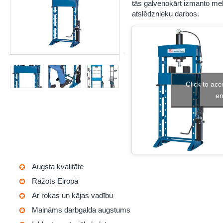
tās galvenokārt izmanto me
atslēdznieku darbos.
Click to ac
en
Augsta kvalitāte
Ražots Eiropā
Ar rokas un kājas vadību
Maināms darbgalda augstums