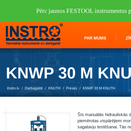
Pērc jaunos FESTOOL instrumentus pi
PAR MUMS
ZĪ
KNWP 30 M KN
Instro.lv
/
Darbagaldi
/
KNUTH
/
Preses
/
KNWP 30 M KNUTH
Šīs manuālās hidrauliskās d
piemērotas vispārējiem mon
sagatavju testēšanai. Tās n