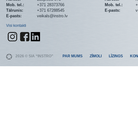
Mob. tel.:
+371 28373766
Mob. tel.:
+
Tālrunis:
+371 67288545
E-pasts:
v
E-pasts:
veikals@instro.lv
Visi kontakti
2026 © SIA “INSTRO”
PAR MUMS
ZĪMOLI
LĪZINGS
KON