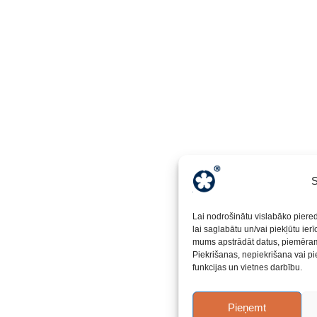
S
Lai nodrošinātu vislabāko piere
lai saglabātu un/vai piekļūtu ier
mums apstrādāt datus, piemēram,
Piekrišanas, nepiekrišana vai pi
funkcijas un vietnes darbību.
Pieņemt