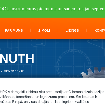
OOL instrumentus pie mums un saņem tos jau septem
PAR MUMS
ZĪMOLI
LĪZINGS
KONTA
KNUTH
/
HPK 70 KNUTH
HPK A darbgaldi ir hidraulisku prešu sērija ar C formas dizainu dziļās
vilkšanas, formēšanas un iegriezumu procesiem. Šīs iekārtas ir
ražotas Eiropā, un visas detaļās atbilst stingriem kvalitātes