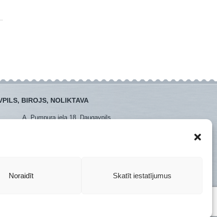
PILS, BIROJS, NOLIKTAVA
A. Pumpura iela 18, Daugavpils
:
+371 26381438
:
+371 65452408
daugavpils@instro.lv
Noraidīt
Skatīt iestatījumus