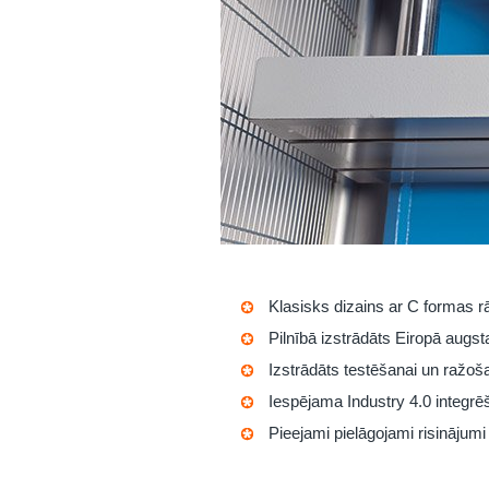
Klasisks dizains ar C formas r
Pilnībā izstrādāts Eiropā augst
Izstrādāts testēšanai un ražoš
Iespējama
Industry 4.0
integrē
Pieejami pielāgojami risinājumi