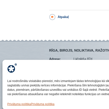
Atpakaļ
RĪGA, BIROJS, NOLIKTAVA, RAŽOT
Adrese:
Lāčplēša 87d
Mob. tel.:
+371 28373766
Tālrunis:
+371 67288545
E-pasts:
veikals@instro.lv
Visi kontakti
Lai nodrošinātu vislabāko pieredzi, mēs izmantojam tādas tehnoloģijas kā sīk
saglabātu un/vai piekļūtu ierīces informācijai. Piekrišana šīm tehnoloģijām 
datus, piemēram, pārlūkošanas uzvedību vai unikālus ID šajā vietnē. Piekriš
vai piekrišanas atsaukšana var negatīvi ietekmēt noteiktas funkcijas un vietn
2026 © SIA “INSTRO”
PAR MUM
Privātuma politika
Privātuma politika