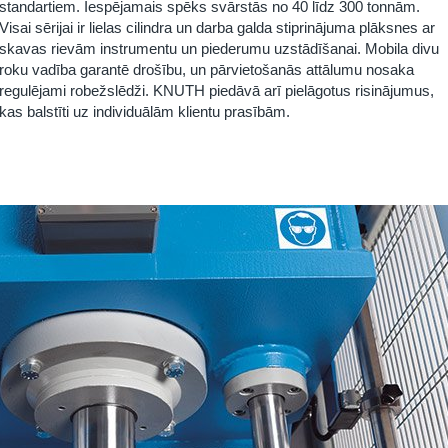
standartiem. Iespējamais spēks svārstās no 40 līdz 300 tonnām.
Visai sērijai ir lielas cilindra un darba galda stiprinājuma plāksnes ar
skavas rievām instrumentu un piederumu uzstādīšanai. Mobila divu
roku vadība garantē drošību, un pārvietošanās attālumu nosaka
regulējami robežslēdži. KNUTH piedāvā arī pielāgotus risinājumus,
kas balstīti uz individuālām klientu prasībām.