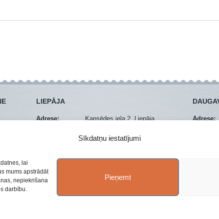
NE
LIEPĀJA
DAUGAV
Adrese:
Kapsēdes iela 2, Liepāja
Adrese:
Mob. tel.:
+371 29274940
Mob. tel.
E-pasts:
veikals@instro.lv
Tālrunis
Sīkdatņu iestatījumi
E-pasts:
datnes, lai
ļaus mums apstrādāt
Pieņemt
anas, nepiekrišana
es darbību.
S
ZĪMOLI
LĪZINGS
KONTAKTI
PRIVĀTUMA POLITIKA