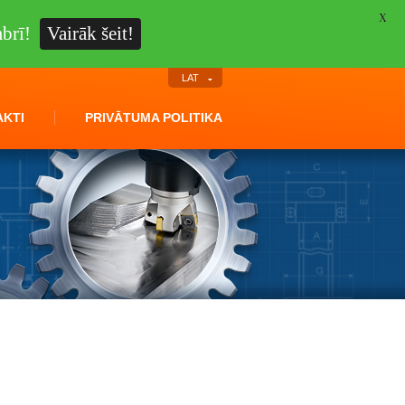
X
brī!
Vairāk šeit!
LAT
KTI
PRIVĀTUMA POLITIKA