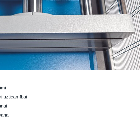
āmi
ai uzticamībai
anai
šana