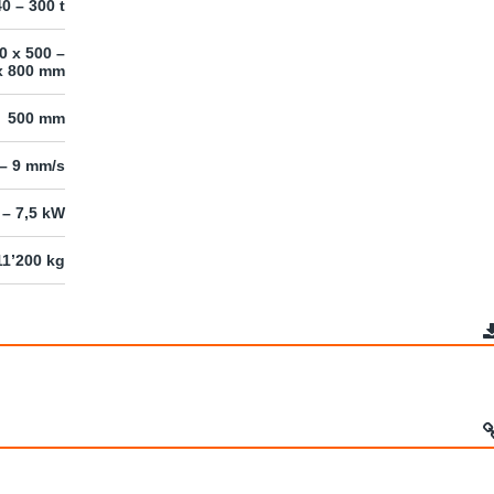
40 – 300 t
0 x 500 –
x 800 mm
500 mm
 – 9 mm/s
 – 7,5 kW
11’200 kg