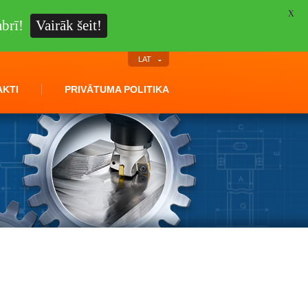
X
brī!
Vairāk šeit!
LAT
KTI
PRIVĀTUMA POLITIKA