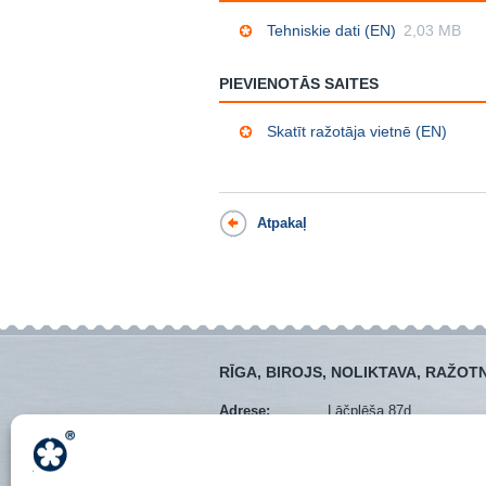
Tehniskie dati (EN)
2,03 MB
PIEVIENOTĀS SAITES
Skatīt ražotāja vietnē (EN)
Atpakaļ
RĪGA, BIROJS, NOLIKTAVA, RAŽOT
Adrese:
Lāčplēša 87d
Mob. tel.:
+371 28373766
Tālrunis:
+371 67288545
E-pasts:
veikals@instro.lv