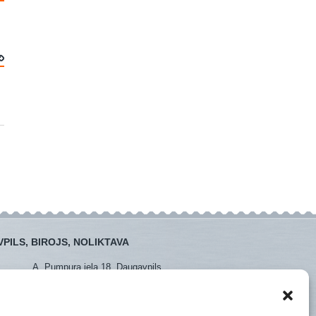
PILS, BIROJS, NOLIKTAVA
A. Pumpura iela 18, Daugavpils
:
+371 26381438
:
+371 65452408
daugavpils@instro.lv