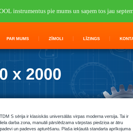
OOL instrumentus pie mums un saņem tos jau septem
PAR MUMS
ZĪMOLI
LĪZINGS
KONTA
0 x 2000
/
TDM S 560 x 2000 KNUTH
TDM S sērija ir klasiskās universālās virpas moderna versija. Tai ir
liela darba zona, manuāli pārslēdzama vārpstas piedziņa ar ātru
padevi un padeves apturēšanu. Plaša iekļautā standarta aprīkojuma