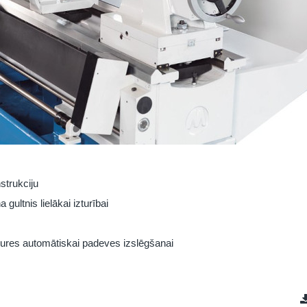
strukciju
gultnis lielākai izturībai
ures automātiskai padeves izslēgšanai