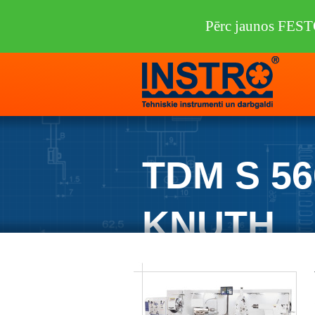
Pērc jaunos FEST
TDM S 56
KNUTH
Instro.lv
/
Darbagaldi
/
KNUTH
/
Virpas