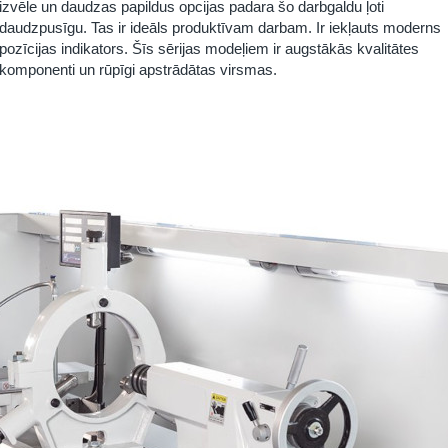
izvēle un daudzas papildus opcijas padara šo darbgaldu ļoti
daudzpusīgu. Tas ir ideāls produktīvam darbam. Ir iekļauts moderns
pozīcijas indikators. Šīs sērijas modeļiem ir augstākās kvalitātes
komponenti un rūpīgi apstrādātas virsmas.