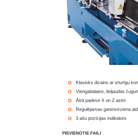
Klasisks dizains ar izturīgu kon
Viengabalains, lieljaudas čuguna 
Ātrā padeve X un Z asīm
Regulējamas garenvirziena atd
3 ašu pozīcijas indikators
PIEVIENOTIE FAILI