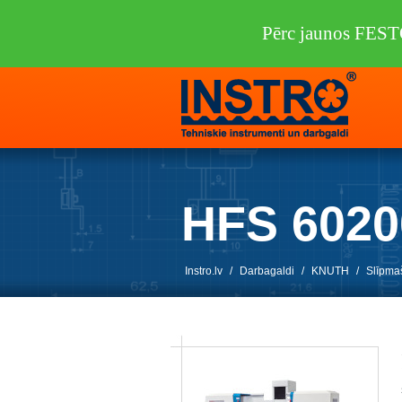
Pērc jaunos FEST
HFS 602
Instro.lv
/
Darbagaldi
/
KNUTH
/
Slīpma