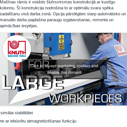
Mašīnas rāmis ir veidots šķērsvirsmas konstrukcijā ar kustīgu
kolonnu. Šī konstrukcija nodrošina to ar optimālu svara spēka
sadalīšanu visā darba zonā. Opcija pārslēgties starp automātisko un
manuālo darbu paplašina paraugu izgatavošanas, remonta un
apmācības iespējas.
Click to accept marketing cookies and
enable this content
mālai stabilitātei
ne ar iebūvētu atmagnetizēšanas funkciju