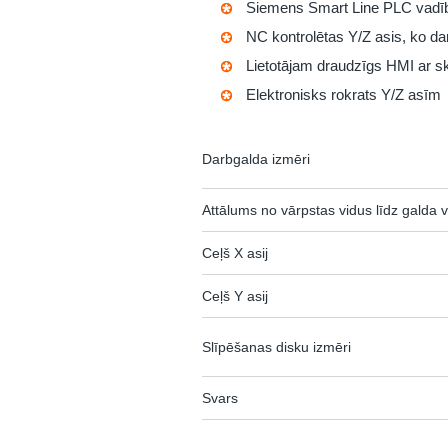
Siemens Smart Line PLC vadīb
NC kontrolētas Y/Z asis, ko da
Lietotājam draudzīgs HMI ar s
Elektronisks rokrats Y/Z asīm
Darbgalda izmēri
Attālums no vārpstas vidus līdz galda 
Ceļš X asij
Ceļš Y asij
Slīpēšanas disku izmēri
Svars