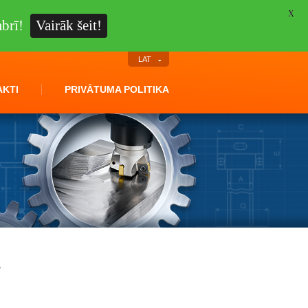
X
brī!
Vairāk šeit!
LAT
KTI
PRIVĀTUMA POLITIKA
r