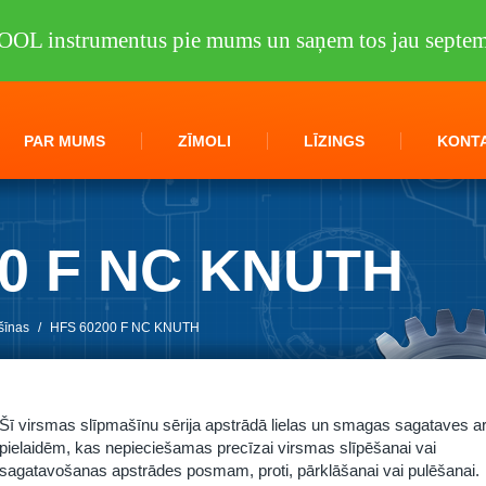
OOL instrumentus pie mums un saņem tos jau septem
PAR MUMS
ZĪMOLI
LĪZINGS
KONTA
00 F NC KNUTH
šīnas
/
HFS 60200 F NC KNUTH
Šī virsmas slīpmašīnu sērija apstrādā lielas un smagas sagataves a
pielaidēm, kas nepieciešamas precīzai virsmas slīpēšanai vai
sagatavošanas apstrādes posmam, proti, pārklāšanai vai pulēšanai.