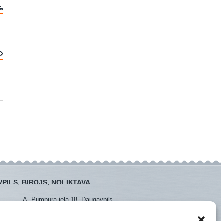
PILS, BIROJS, NOLIKTAVA
A. Pumpura iela 18, Daugavpils
:
+371 26381438
:
+371 65452408