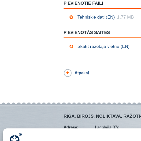
PIEVIENOTIE FAILI
Tehniskie dati (EN)
1,77 MB
PIEVIENOTĀS SAITES
Skatīt ražotāja vietnē (EN)
Atpakaļ
RĪGA, BIROJS, NOLIKTAVA, RAŽOT
Adrese:
Lāčplēša 87d
Mob. tel.:
+371 28373766
Tālrunis:
+371 67288545