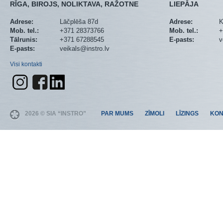
RĪGA, BIROJS, NOLIKTAVA, RAŽOTNE
LIEPĀJA
Adrese:
Lāčplēša 87d
Adrese:
K
Mob. tel.:
+371 28373766
Mob. tel.:
+
Tālrunis:
+371 67288545
E-pasts:
v
E-pasts:
veikals@instro.lv
Visi kontakti
2026 © SIA “INSTRO”
PAR MUMS
ZĪMOLI
LĪZINGS
KON