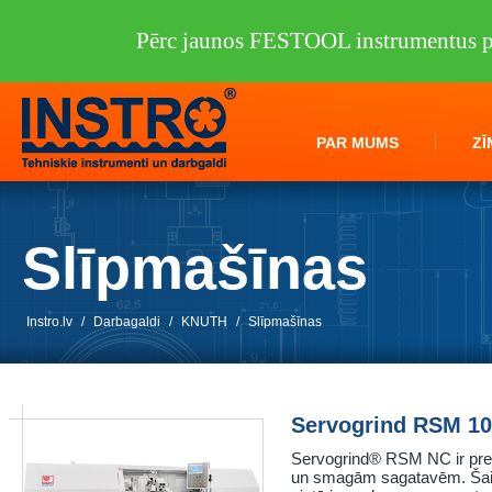
Pērc jaunos FESTOOL instrumentus pi
PAR MUMS
ZĪ
Slīpmašīnas
Instro.lv
/
Darbagaldi
/
KNUTH
/
Slīpmašīnas
Servogrind RSM 1
Servogrind® RSM NC ir prec
un smagām sagatavēm. Šai sē