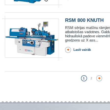
RSM 800 KNUTH
RSM sērijas mašīnu rāmjiem
atbalstošas ​​vadotnes. Gald
hidrauliskā padeve vienmērī
gredzens uz X ass...
Lasīt vairāk
1
2