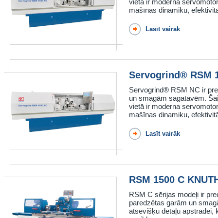
vietā ir moderna servomoto
mašīnas dinamiku, efektivitāt
Lasīt vairāk
Servogrind® RSM 
Servogrind® RSM NC ir prec
un smagām sagatavēm. Šai sē
vietā ir moderna servomoto
mašīnas dinamiku, efektivitāt
Lasīt vairāk
RSM 1500 C KNUT
RSM C sērijas modeļi ir pre
paredzētas garām un smagāk
atsevišķu detaļu apstrādei, 