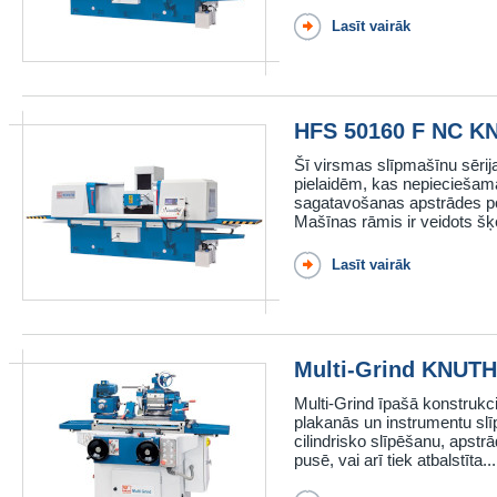
Lasīt vairāk
HFS 50160 F NC K
Šī virsmas slīpmašīnu sērij
pielaidēm, kas nepieciešama
sagatavošanas apstrādes po
Mašīnas rāmis ir veidots šķ
Lasīt vairāk
Multi-Grind KNUTH
Multi-Grind īpašā konstrukci
plakanās un instrumentu slī
cilindrisko slīpēšanu, apstrā
pusē, vai arī tiek atbalstīta...