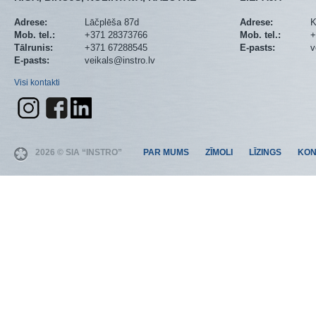
Adrese:
Lāčplēša 87d
Adrese:
K
Mob. tel.:
+371 28373766
Mob. tel.:
+
Tālrunis:
+371 67288545
E-pasts:
v
E-pasts:
veikals@instro.lv
Visi kontakti
2026 © SIA “INSTRO”
PAR MUMS
ZĪMOLI
LĪZINGS
KON