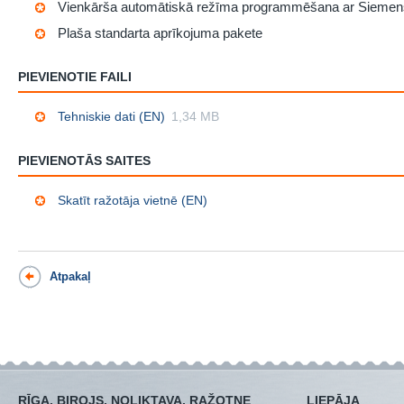
Vienkārša automātiskā režīma programmēšana ar Siemen
Plaša standarta aprīkojuma pakete
PIEVIENOTIE FAILI
Tehniskie dati (EN)
1,34 MB
PIEVIENOTĀS SAITES
Skatīt ražotāja vietnē (EN)
Atpakaļ
RĪGA, BIROJS, NOLIKTAVA, RAŽOTNE
LIEPĀJA