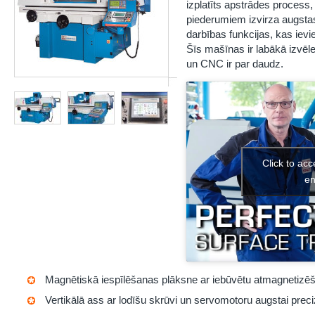
izplatīts apstrādes process,
piederumiem izvirza augstas
darbības funkcijas, kas ievi
Šīs mašīnas ir labākā izvēle
un CNC ir par daudz.
Click to ac
en
Magnētiskā iespīlēšanas plāksne ar iebūvētu atmagnetizēš
Vertikālā ass ar lodīšu skrūvi un servomotoru augstai preciz