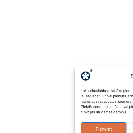
S
Lai nodrošinātu vislabāko piere
lai saglabātu un/vai piekļūtu ier
mums apstrādāt datus, piemēram,
Piekrišanas, nepiekrišana vai pi
funkcijas un vietnes darbību.
Pieņemt