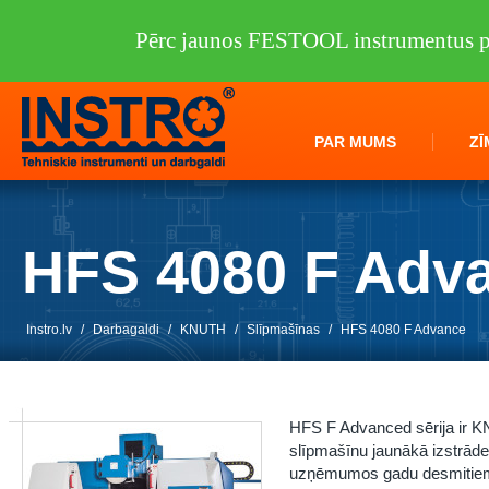
Pērc jaunos FESTOOL instrumentus pi
PAR MUMS
ZĪ
HFS 4080 F Adv
Instro.lv
/
Darbagaldi
/
KNUTH
/
Slīpmašīnas
/
HFS 4080 F Advance
HFS F Advanced sērija ir K
slīpmašīnu jaunākā izstrāde,
uzņēmumos gadu desmitiem. 