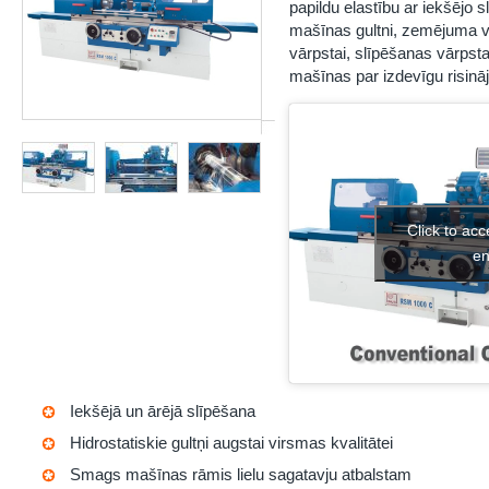
papildu elastību ar iekšējo sl
mašīnas gultni, zemējuma 
vārpstai, slīpēšanas vārpstai
mašīnas par izdevīgu risināj
Click to ac
en
Iekšējā un ārējā slīpēšana
Hidrostatiskie gultņi augstai virsmas kvalitātei
Smags mašīnas rāmis lielu sagatavju atbalstam