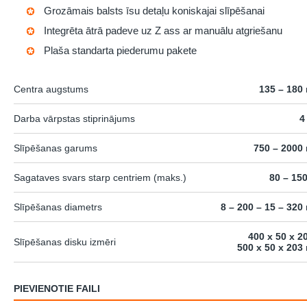
Grozāmais balsts īsu detaļu koniskajai slīpēšanai
Integrēta ātrā padeve uz Z ass ar manuālu atgriešanu
Plaša standarta piederumu pakete
Centra augstums
135 – 180
Darba vārpstas stiprinājums
4
Slīpēšanas garums
750 – 2000
Sagataves svars starp centriem (maks.)
80 – 15
Slīpēšanas diametrs
8 – 200 – 15 – 32
400 x 50 x 2
Slīpēšanas disku izmēri
500 x 50 x 20
PIEVIENOTIE FAILI