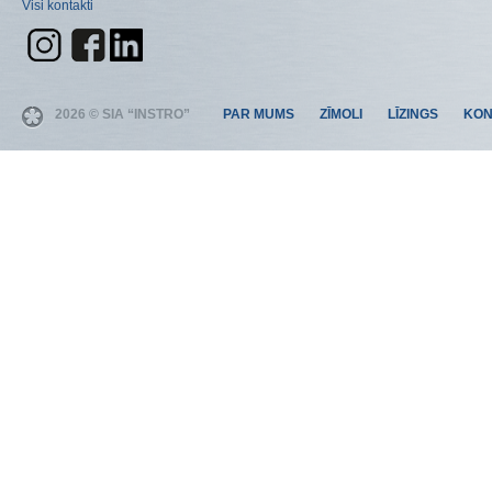
Visi kontakti
2026 © SIA “INSTRO”
PAR MUMS
ZĪMOLI
LĪZINGS
KON