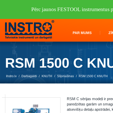
Pērc jaunos FESTOOL instrumentus pi
PAR MUMS
ZĪ
RSM 1500 C KN
Instro.lv
/
Darbagaldi
/
KNUTH
/
Slīpmašīnas
/
RSM 1500 C KNUTH
RSM C sērijas modeļi ir pre
paredzētas garām un smagāk
atsevišķu detaļu apstrādei, 