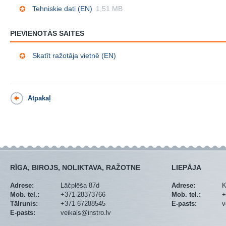
Tehniskie dati (EN)
1,51 MB
PIEVIENOTĀS SAITES
Skatīt ražotāja vietnē (EN)
Atpakaļ
RĪGA, BIROJS, NOLIKTAVA, RAŽOTNE
LIEPĀJA
Adrese:
Lāčplēša 87d
Adrese:
K
Mob. tel.:
+371 28373766
Mob. tel.:
+
Tālrunis:
+371 67288545
E-pasts:
v
E-pasts:
veikals@instro.lv