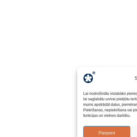
S
Lai nodrošinātu vislabāko piere
lai saglabātu un/vai piekļūtu ier
mums apstrādāt datus, piemēram,
Piekrišanas, nepiekrišana vai pi
funkcijas un vietnes darbību.
Pieņemt