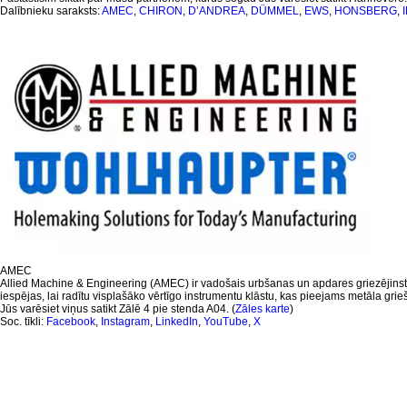
Dalībnieku saraksts:
AMEC
,
CHIRON
,
D’ANDREA
,
DÜMMEL
,
EWS
,
HONSBERG
,
AMEC
Allied Machine & Engineering (AMEC) ir vadošais urbšanas un apdares griezējins
iespējas, lai radītu visplašāko vērtīgo instrumentu klāstu, kas pieejams metāla gr
Jūs varēsiet viņus satikt Zālē 4 pie stenda A04. (
Zāles karte
)
Soc. tīkli:
Facebook
,
Instagram
,
LinkedIn
,
YouTube
,
X