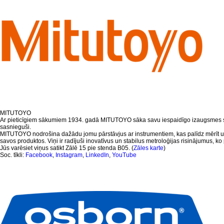
MITUTOYO
Ar pieticīgiem sākumiem 1934. gadā MITUTOYO sāka savu iespaidīgo izaugsmes stāst
sasnieguši.
MITUTOYO nodrošina dažādu jomu pārstāvjus ar instrumentiem, kas palīdz mērīt un 
savos produktos. Viņi ir radījuši inovatīvus un stabilus metroloģijas risinājumus, ko p
Jūs varēsiet viņus satikt Zālē 15 pie stenda B05. (
Zāles karte
)
Soc. tīkli:
Facebook
,
Instagram
,
LinkedIn
,
YouTube