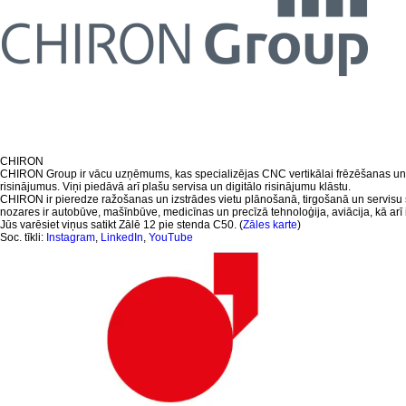
CHIRON
CHIRON Group ir vācu uzņēmums, kas specializējas CNC vertikālai frēzēšanas un 
risinājumus. Viņi piedāvā arī plašu servisa un digitālo risinājumu klāstu.
CHIRON ir pieredze ražošanas un izstrādes vietu plānošanā, tirgošanā un servisu s
nozares ir autobūve, mašīnbūve, medicīnas un precīzā tehnoloģija, aviācija, kā ar
Jūs varēsiet viņus satikt Zālē 12 pie stenda C50. (
Zāles karte
)
Soc. tīkli:
Instagram
,
LinkedIn
,
YouTube