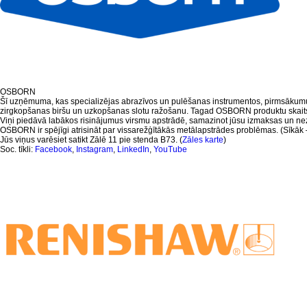
OSBORN
Šī uzņēmuma, kas specializējas abrazīvos un pulēšanas instrumentos, pirmsākumu
zirgkopšanas biršu un uzkopšanas slotu ražošanu. Tagad OSBORN produktu skaits 
Viņi piedāvā labākos risinājumus virsmu apstrādē, samazinot jūsu izmaksas un nez
OSBORN ir spējīgi atrisināt par vissarežģītākās metālapstrādes problēmas. (Sīkāk
Jūs viņus varēsiet satikt Zālē 11 pie stenda B73. (
Zāles karte
)
Soc. tīkli:
Facebook
,
Instagram
,
LinkedIn
,
YouTube