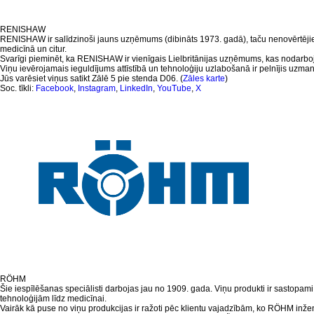
RENISHAW
RENISHAW ir salīdzinoši jauns uzņēmums (dibināts 1973. gadā), taču nenovērtējiet 
medicīnā un citur.
Svarīgi pieminēt, ka RENISHAW ir vienīgais Lielbritānijas uzņēmums, kas nodarboj
Viņu ievērojamais ieguldījums attīstībā un tehnoloģiju uzlabošanā ir pelnījis uzmanī
Jūs varēsiet viņus satikt Zālē 5 pie stenda D06. (
Zāles karte
)
Soc. tīkli:
Facebook
,
Instagram
,
LinkedIn
,
YouTube
,
X
RÖHM
Šie iespīlēšanas speciālisti darbojas jau no 1909. gada. Viņu produkti ir sastopam
tehnoloģijām līdz medicīnai.
Vairāk kā puse no viņu produkcijas ir ražoti pēc klientu vajadzībām, ko RÖHM inženie