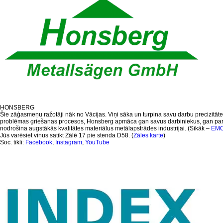
HONSBERG
Šie zāģasmeņu ražotāji nāk no Vācijas. Viņi sāka un turpina savu darbu precizitāt
problēmas griešanas procesos, Honsberg apmāca gan savus darbiniekus, gan partn
nodrošina augstākās kvalitātes materiālus metālapstrādes industrijai. (Sīkāk –
EMO 
Jūs varēsiet viņus satikt Zālē 17 pie stenda D58. (
Zāles karte
)
Soc. tīkli:
Facebook
,
Instagram
,
YouTube