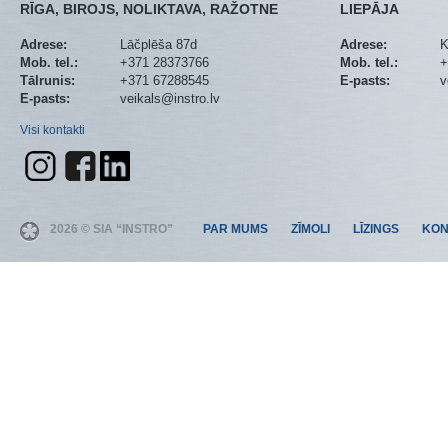
RĪGA, BIROJS, NOLIKTAVA, RAŽOTNE
LIEPĀJA
Adrese:
Lāčplēša 87d
Adrese:
K
Mob. tel.:
+371 28373766
Mob. tel.:
+
Tālrunis:
+371 67288545
E-pasts:
v
E-pasts:
veikals@instro.lv
Visi kontakti
2026 © SIA “INSTRO”
PAR MUMS
ZĪMOLI
LĪZINGS
KON