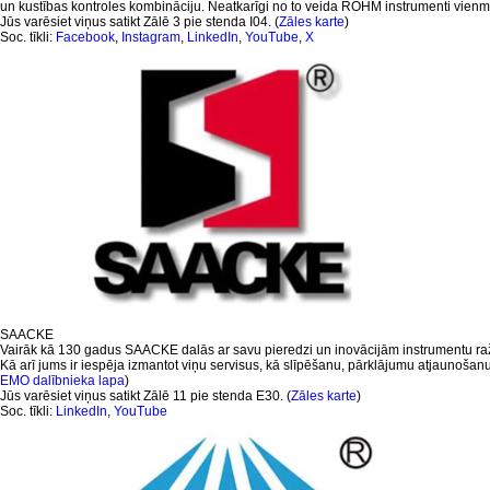
un kustības kontroles kombināciju. Neatkarīgi no to veida RÖHM instrumenti vienm
Jūs varēsiet viņus satikt Zālē 3 pie stenda I04. (
Zāles karte
)
Soc. tīkli:
Facebook
,
Instagram
,
LinkedIn
,
YouTube
,
X
SAACKE
Vairāk kā 130 gadus SAACKE dalās ar savu pieredzi un inovācijām instrumentu ražo
Kā arī jums ir iespēja izmantot viņu servisus, kā slīpēšanu, pārklājumu atjaunošanu,
EMO dalībnieka lapa
)
Jūs varēsiet viņus satikt Zālē 11 pie stenda E30. (
Zāles karte
)
Soc. tīkli:
LinkedIn
,
YouTube