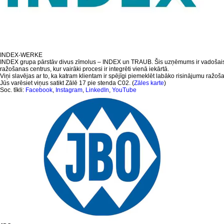
INDEX-WERKE
INDEX grupa pārstāv divus zīmolus – INDEX un TRAUB. Šis uzņēmums ir vadošais
ražošanas centrus, kur vairāki procesi ir integrēti vienā iekārtā.
Viņi slavējas ar to, ka katram klientam ir spējīgi piemeklēt labāko risinājumu ražo
Jūs varēsiet viņus satikt Zālē 17 pie stenda C02. (
Zāles karte
)
Soc. tīkli:
Facebook
,
Instagram
,
LinkedIn
,
YouTube