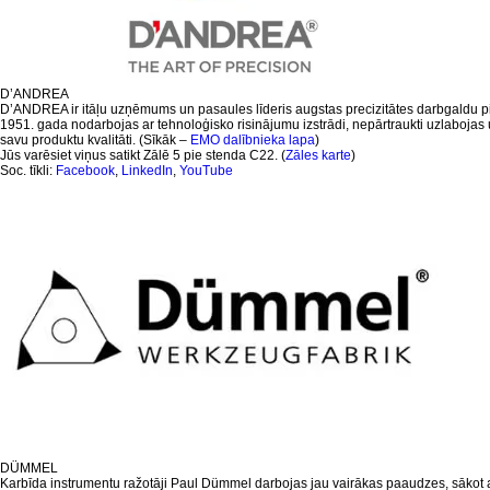
D’ANDREA
D’ANDREA ir itāļu uzņēmums un pasaules līderis augstas precizitātes darbgald
1951. gada nodarbojas ar tehnoloģisko risinājumu izstrādi, nepārtraukti uzlabojas u
savu produktu kvalitāti. (Sīkāk –
EMO dalībnieka lapa
)
Jūs varēsiet viņus satikt Zālē 5 pie stenda C22. (
Zāles karte
)
Soc. tīkli:
Facebook
,
LinkedIn
,
YouTube
DÜMMEL
Karbīda instrumentu ražotāji Paul Dümmel darbojas jau vairākas paaudzes, sākot ar 