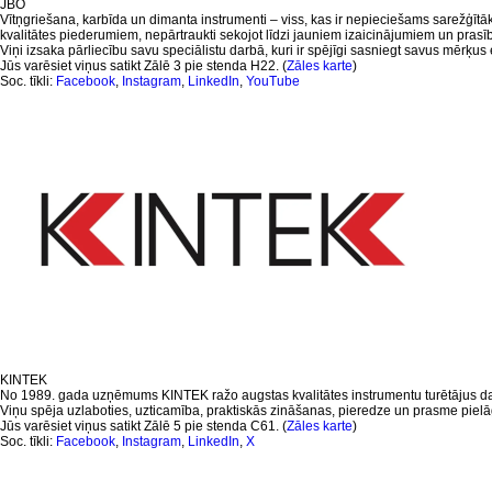
JBO
Vītņgriešana, karbīda un dimanta instrumenti – viss, kas ir nepieciešams sarežģīt
kvalitātes piederumiem, nepārtraukti sekojot līdzi jauniem izaicinājumiem un prasīb
Viņi izsaka pārliecību savu speciālistu darbā, kuri ir spējīgi sasniegt savus mērķus ef
Jūs varēsiet viņus satikt Zālē 3 pie stenda H22. (
Zāles karte
)
Soc. tīkli:
Facebook
,
Instagram
,
LinkedIn
,
YouTube
KINTEK
No 1989. gada uzņēmums KINTEK ražo augstas kvalitātes instrumentu turētājus darb
Viņu spēja uzlaboties, uzticamība, praktiskās zināšanas, pieredze un prasme pielā
Jūs varēsiet viņus satikt Zālē 5 pie stenda C61. (
Zāles karte
)
Soc. tīkli:
Facebook
,
Instagram
,
LinkedIn
,
X