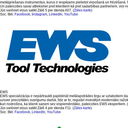
metāļgriešanas instrumentus, kurus ir iespējams pielietot virpošanā un frēzēšanā. Ne
Un pateicoties savai attieksmei pret klientiem kā pret sadarbības partneriem, viņi no
Jūs varēsiet viņus satikt Zālē 5 pie stenda A07. (
Zāles karte
)
Soc. tīkli:
Facebook
,
Instagram
,
LinkedIn
,
YouTube
EWS
EWS specializācija ir nepārtraukti papildināt metālapstrādes tirgu ar uzlabotiem d
uzsver precizitātes svarīgumu darbā, līdz ar to, regulāri investējot modernāko ražotņ
kuri nodrošina, ka klienti saņem sev vispiemērotāko, pateicoties EWS ekspertiem. 
Jūs varēsiet viņus satikt Zālē 4 pie stenda F11. (
Zāles karte
)
Soc. tīkli:
Facebook
,
LinkedIn
,
YouTube