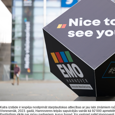
Katra izstāde ir iespēja nostiprināt starptautiskas attiecības ar jau labi zināmiem r
Visnesenāk, 2023. gadā, Hannoveres telpās sapulcējās vairāk kā 92’000 apmeklē
Pastāstīsim sīkāk par mūsu partneriem, kurus šogad Jūs varēsiet satikt Hannoverē: