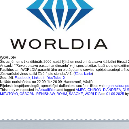
WORLDIA
Šis uzņēmums tika dibināts 2006. gadā Ķīnā un nostiprināja savu klātbūtni Eiropā 202
Ar saukli “Pārveido savu pasauli ar dimantu” viņi specializējas īpaši cietu griezēj
Papildus tam WORLDIA garantē ātru un pielāgojamu servisu, spējot sasniegt arī izai
Jūs varēsiet viņus satikt Zālē 4 pie stenda A41. (
Zāles karte
)
Soc. tīkli:
Facebook
,
LinkedIn
,
YouTube
,
X
Izstāde norisināsies no 22.09 līdz 26.09. Hannoverē, Vācijā.
Biļetes ir iespējams iegūt, apmeklējot dalībnieku sociālos tīklus vai
organizatora po
This entry was posted in
Aktualitātes
and tagged
AMEC
,
CHIRON
,
D'ANDREA
,
DU
MITUTOYO
,
OSBORN
,
RENISHAW
,
ROHM
,
SAACKE
,
WORLDIA
on
01.09.2025
b