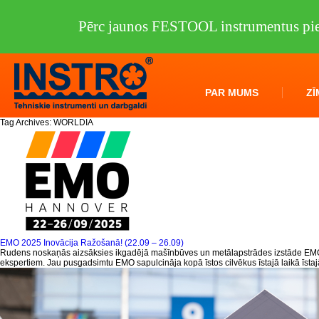
Pērc jaunos FESTOOL instrumentus pie
PAR MUMS
ZĪ
Tag Archives:
WORLDIA
EMO 2025 Inovācija Ražošanā! (22.09 – 26.09)
Rudens noskaņās aizsāksies ikgadējā mašīnbūves un metālapstrādes izstāde EMO Ha
ekspertiem. Jau pusgadsimtu EMO sapulcināja kopā īstos cilvēkus īstajā laikā īsta