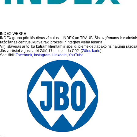
INDEX-WERKE
INDEX grupa pārstāv divus zīmolus – INDEX un TRAUB. Šis uzņēmums ir vadošais
ražošanas centrus, kur vairāki procesi ir integrēti vienā iekārtā.
Viņi slavējas ar to, ka katram klientam ir spējīgi piemeklēt labāko risinājumu ražo
Jūs varēsiet viņus satikt Zālē 17 pie stenda C02. (
Zāles karte
)
Soc. tīkli:
Facebook
,
Instagram
,
LinkedIn
,
YouTube