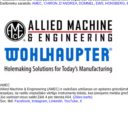
Dalībnieku saraksts:
AMEC
,
CHIRON
,
D’ANDREA
,
DÜMMEL
,
EWS
,
HONSBERG
,
AMEC
Allied Machine & Engineering (AMEC) ir vadošais urbšanas un apdares griezējins
iespējas, lai radītu visplašāko vērtīgo instrumentu klāstu, kas pieejams metāla gr
Jūs varēsiet viņus satikt Zālē 4 pie stenda A04. (
Zāles karte
)
Soc. tīkli:
Facebook
,
Instagram
,
LinkedIn
,
YouTube
,
X