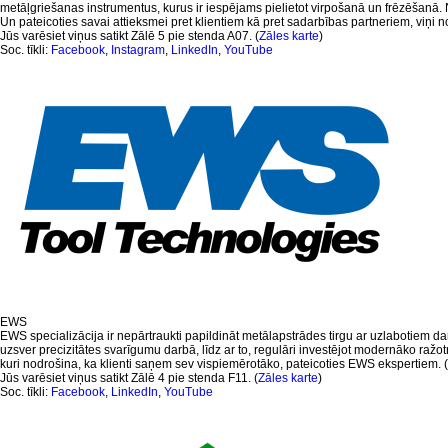
metāļgriešanas instrumentus, kurus ir iespējams pielietot virpošanā un frēzēšanā. Ne
Un pateicoties savai attieksmei pret klientiem kā pret sadarbības partneriem, viņi no
Jūs varēsiet viņus satikt Zālē 5 pie stenda A07. (
Zāles karte
)
Soc. tīkli:
Facebook
,
Instagram
,
LinkedIn
,
YouTube
EWS
EWS specializācija ir nepārtraukti papildināt metālapstrādes tirgu ar uzlabotiem d
uzsver precizitātes svarīgumu darbā, līdz ar to, regulāri investējot modernāko ražotņ
kuri nodrošina, ka klienti saņem sev vispiemērotāko, pateicoties EWS ekspertiem. 
Jūs varēsiet viņus satikt Zālē 4 pie stenda F11. (
Zāles karte
)
Soc. tīkli:
Facebook
,
LinkedIn
,
YouTube