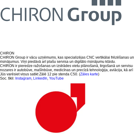
CHIRON
CHIRON Group ir vācu uzņēmums, kas specializējas CNC vertikālai frēzēšanas un 
risinājumus. Viņi piedāvā arī plašu servisa un digitālo risinājumu klāstu.
CHIRON ir pieredze ražošanas un izstrādes vietu plānošanā, tirgošanā un servisu s
nozares ir autobūve, mašīnbūve, medicīnas un precīzā tehnoloģija, aviācija, kā ar
Jūs varēsiet viņus satikt Zālē 12 pie stenda C50. (
Zāles karte
)
Soc. tīkli:
Instagram
,
LinkedIn
,
YouTube