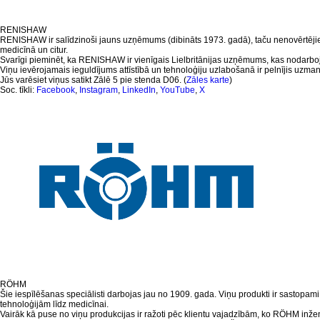
RENISHAW
RENISHAW ir salīdzinoši jauns uzņēmums (dibināts 1973. gadā), taču nenovērtējiet 
medicīnā un citur.
Svarīgi pieminēt, ka RENISHAW ir vienīgais Lielbritānijas uzņēmums, kas nodarboj
Viņu ievērojamais ieguldījums attīstībā un tehnoloģiju uzlabošanā ir pelnījis uzmanī
Jūs varēsiet viņus satikt Zālē 5 pie stenda D06. (
Zāles karte
)
Soc. tīkli:
Facebook
,
Instagram
,
LinkedIn
,
YouTube
,
X
RÖHM
Šie iespīlēšanas speciālisti darbojas jau no 1909. gada. Viņu produkti ir sastopam
tehnoloģijām līdz medicīnai.
Vairāk kā puse no viņu produkcijas ir ražoti pēc klientu vajadzībām, ko RÖHM inženie