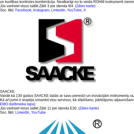
un kustības kontroles kombināciju. Neatkarīgi no to veida RÖHM instrumenti vienm
Jūs varēsiet viņus satikt Zālē 3 pie stenda I04. (
Zāles karte
)
Soc. tīkli:
Facebook
,
Instagram
,
LinkedIn
,
YouTube
,
X
SAACKE
Vairāk kā 130 gadus SAACKE dalās ar savu pieredzi un inovācijām instrumentu ražo
Kā arī jums ir iespēja izmantot viņu servisus, kā slīpēšanu, pārklājumu atjaunošanu,
EMO dalībnieka lapa
)
Jūs varēsiet viņus satikt Zālē 11 pie stenda E30. (
Zāles karte
)
Soc. tīkli:
LinkedIn
,
YouTube