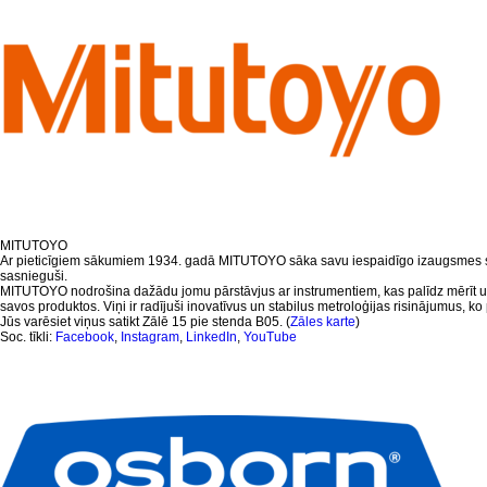
MITUTOYO
Ar pieticīgiem sākumiem 1934. gadā MITUTOYO sāka savu iespaidīgo izaugsmes stāst
sasnieguši.
MITUTOYO nodrošina dažādu jomu pārstāvjus ar instrumentiem, kas palīdz mērīt un 
savos produktos. Viņi ir radījuši inovatīvus un stabilus metroloģijas risinājumus, ko p
Jūs varēsiet viņus satikt Zālē 15 pie stenda B05. (
Zāles karte
)
Soc. tīkli:
Facebook
,
Instagram
,
LinkedIn
,
YouTube