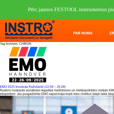
Pērc jaunos FESTOOL instrumentus pie
PAR MUMS
ZĪ
Tag Archives:
CHIRON
EMO 2025 Inovācija Ražošanā! (22.09 – 26.09)
Rudens noskaņās aizsāksies ikgadējā mašīnbūves un metālapstrādes izstāde EMO Ha
ekspertiem. Jau pusgadsimtu EMO sapulcināja kopā īstos cilvēkus īstajā laikā īsta