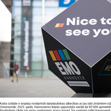
Katra izstāde ir iespēja nostiprināt starptautiskas attiecības ar jau labi zināmiem r
Visnesenāk, 2023. gadā, Hannoveres telpās sapulcējās vairāk kā 92’000 apmeklē
Pastāstīsim sīkāk par mūsu partneriem, kurus šogad Jūs varēsiet satikt Hannoverē: