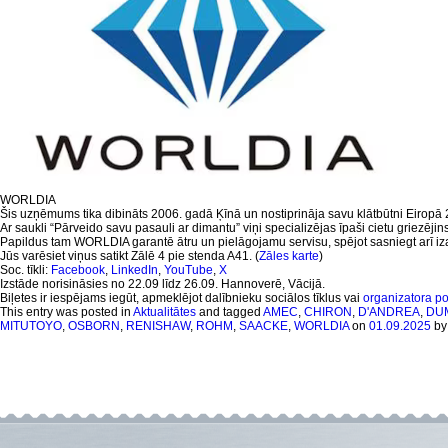
WORLDIA
Šis uzņēmums tika dibināts 2006. gadā Ķīnā un nostiprināja savu klātbūtni Eiropā 202
Ar saukli “Pārveido savu pasauli ar dimantu” viņi specializējas īpaši cietu griezēj
Papildus tam WORLDIA garantē ātru un pielāgojamu servisu, spējot sasniegt arī izai
Jūs varēsiet viņus satikt Zālē 4 pie stenda A41. (
Zāles karte
)
Soc. tīkli:
Facebook
,
LinkedIn
,
YouTube
,
X
Izstāde norisināsies no 22.09 līdz 26.09. Hannoverē, Vācijā.
Biļetes ir iespējams iegūt, apmeklējot dalībnieku sociālos tīklus vai
organizatora po
This entry was posted in
Aktualitātes
and tagged
AMEC
,
CHIRON
,
D'ANDREA
,
DU
MITUTOYO
,
OSBORN
,
RENISHAW
,
ROHM
,
SAACKE
,
WORLDIA
on
01.09.2025
b