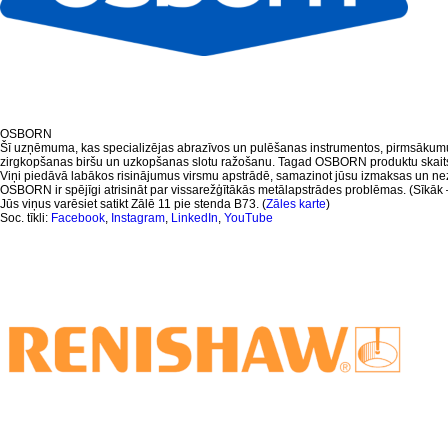
OSBORN
Šī uzņēmuma, kas specializējas abrazīvos un pulēšanas instrumentos, pirmsākumu
zirgkopšanas biršu un uzkopšanas slotu ražošanu. Tagad OSBORN produktu skaits 
Viņi piedāvā labākos risinājumus virsmu apstrādē, samazinot jūsu izmaksas un nez
OSBORN ir spējīgi atrisināt par vissarežģītākās metālapstrādes problēmas. (Sīkāk
Jūs viņus varēsiet satikt Zālē 11 pie stenda B73. (
Zāles karte
)
Soc. tīkli:
Facebook
,
Instagram
,
LinkedIn
,
YouTube