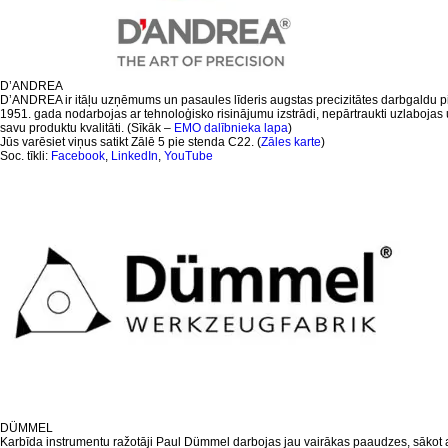
D’ANDREA
D’ANDREA ir itāļu uzņēmums un pasaules līderis augstas precizitātes darbgald
1951. gada nodarbojas ar tehnoloģisko risinājumu izstrādi, nepārtraukti uzlabojas u
savu produktu kvalitāti. (Sīkāk –
EMO dalībnieka lapa
)
Jūs varēsiet viņus satikt Zālē 5 pie stenda C22. (
Zāles karte
)
Soc. tīkli:
Facebook
,
LinkedIn
,
YouTube
DÜMMEL
Karbīda instrumentu ražotāji Paul Dümmel darbojas jau vairākas paaudzes, sākot ar 