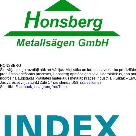
HONSBERG
Šie zāģasmeņu ražotāji nāk no Vācijas. Viņi sāka un turpina savu darbu precizitāt
problēmas griešanas procesos, Honsberg apmāca gan savus darbiniekus, gan partn
nodrošina augstākās kvalitātes materiālus metālapstrādes industrijai. (Sīkāk –
EMO 
Jūs varēsiet viņus satikt Zālē 17 pie stenda D58. (
Zāles karte
)
Soc. tīkli:
Facebook
,
Instagram
,
YouTube