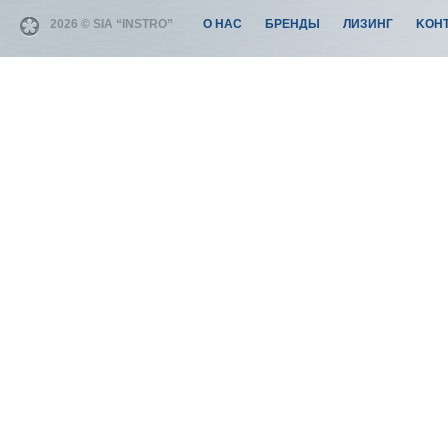
2026 © SIA “INSTRO”
О НАС
БРЕНДЫ
ЛИЗИНГ
KОН