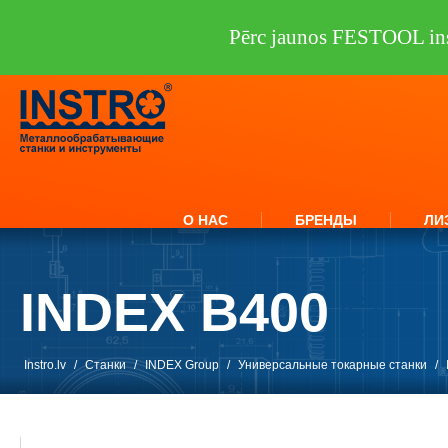
Pērc jaunos FESTOOL ins
О НАС
БРЕНДЫ
ЛИ
INDEX B400
Instro.lv
/
Станки
/
INDEX Group
/
Универсальные токарные станки
/