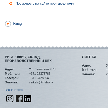
Посмотреть на сайте производителя
Назад
РИГА, ОФИС, СКЛАД,
ЛИЕПАЯ
ПРОИЗВОДСТВЕННЫЙ ЦЕХ
Адрес:
У
Адрес:
Ул. Лачплеша 87d
Моб. тел.:
+
Моб. тел.:
+371 28373766
Э-почта:
v
Телефон:
+371 67288545
Э-почта:
veikals@instro.lv
Все контакты