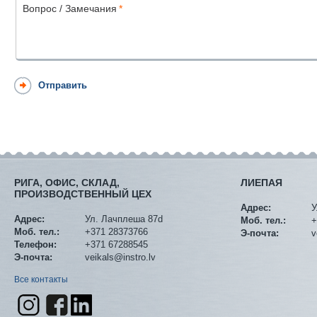
Вопрос / Замечания
*
РИГА, ОФИС, СКЛАД,
ЛИЕПАЯ
ПРОИЗВОДСТВЕННЫЙ ЦЕХ
Адрес:
У
Адрес:
Ул. Лачплеша 87d
Моб. тел.:
+
Моб. тел.:
+371 28373766
Э-почта:
v
Телефон:
+371 67288545
Э-почта:
veikals@instro.lv
Все контакты