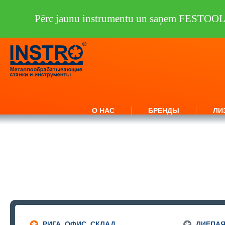
Pērc jaunu instrumentu un saņem FESTOO
О НАС
БРЕНДЫ
ЛИ
РИГА, ОФИС, СКЛАД,
ЛИЕПА