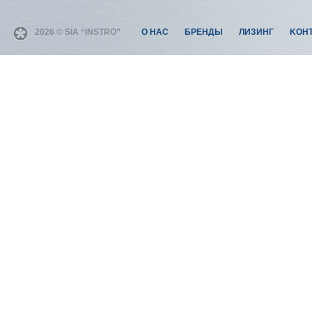
2026 © SIA “INSTRO”
О НАС
БРЕНДЫ
ЛИЗИНГ
KОН