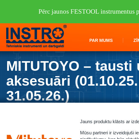
Pērc jaunos FESTOOL instrumentus pi
PAR MUMS
ZĪ
MITUTOYO – tausti 
aksesuāri (01.10.25.
31.05.26.)
Jauns produktu klāsts ar i
Mūsu partneri ir izveidojuši i