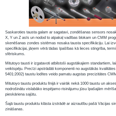
Saskaroties tausta galam ar sagatavi, zondēšanas sensors nosak
X, Y un Z asīs un nodod to atpakaļ vadības blokam un CMM prog
skenēšanas zondes sistēmas nosaka tausta specifikāciju. Lai izvei
specifikācijai, jāņem vērā tādas īpašības kā lieces stingrība, term
sfēriskums.
Mitutoyo tausti ir izgatavoti atbilstoši augstākajiem standartiem, l
veiktspēju. Precīzi apstrādāti komponenti no augstākās kvalitātes
5401:2002) taustu lodītes veido pamatu augstas precizitātes C
Mitutoyo taustu produktu līnijā ir vairāk nekā 1000 taustu un aksesu
nodrošinātu vislabāko iespējamo risinājumu jūsu īpašajām mērīš
pieskāriena sajūtu.
Šajā taustu produktu klāsta izstrādē ar aizrautību pašā Vācijas sir
zināšanas.