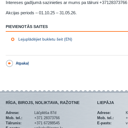
Intereses gadījumā sazinieties ar mums pa tālruni +37128373766 v
Akcijas periods – 01.10.25 – 31.05.26.
PIEVIENOTĀS SAITES
Lejuplādējiet bukletu šeit (EN)
Atpakaļ
RĪGA, BIROJS, NOLIKTAVA, RAŽOTNE
LIEPĀJA
Adrese:
Lāčplēša 87d
Adrese:
K
Mob. tel.:
+371 28373766
Mob. tel.:
+
Tālrunis:
+371 67288545
E-pasts:
v