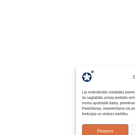
S
Lai nodrošinātu vislabāko piere
lai saglabātu un/vai piekļūtu ier
mums apstrādāt datus, piemēram,
Piekrišanas, nepiekrišana vai pi
funkcijas un vietnes darbību.
Pieņemt