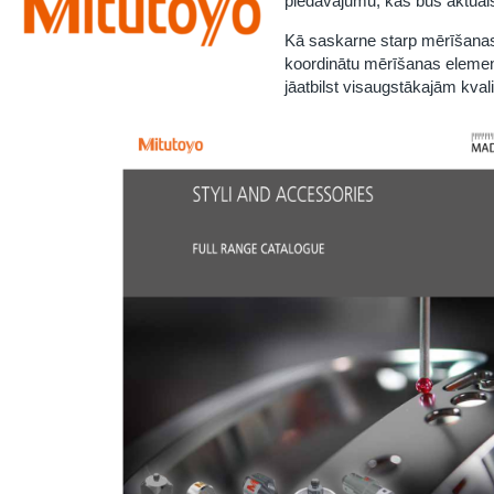
piedāvājumu, kas būs aktuāl
Kā saskarne starp mērīšanas 
koordinātu mērīšanas elemen
jāatbilst visaugstākajām kval