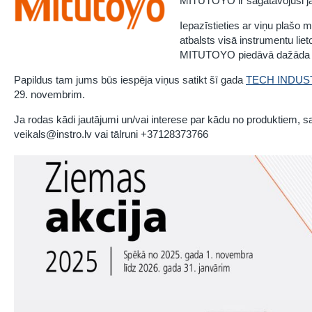
MITUTOYO ir sagatavojuši ja
Iepazīstieties ar viņu plašo 
atbalsts visā instrumentu liet
MITUTOYO piedāvā dažāda v
Papildus tam jums būs iespēja viņus satikt šī gada
TECH INDUS
29. novembrim.
Ja rodas kādi jautājumi un/vai interese par kādu no produktiem, 
veikals@instro.lv vai tālruni +37128373766