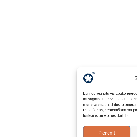
S
Lai nodrošinātu vislabāko piere
lai saglabātu un/vai piekļūtu ier
mums apstrādāt datus, piemēram,
Piekrišanas, nepiekrišana vai pi
funkcijas un vietnes darbību.
Pieņemt