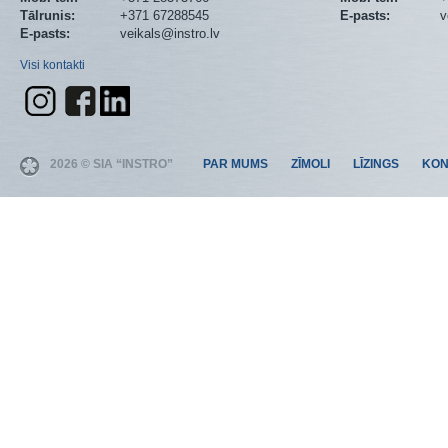
Tālrunis:
+371 67288545
E-pasts:
v
E-pasts:
veikals@instro.lv
Visi kontakti
2026 © SIA “INSTRO”
PAR MUMS
ZĪMOLI
LĪZINGS
KON