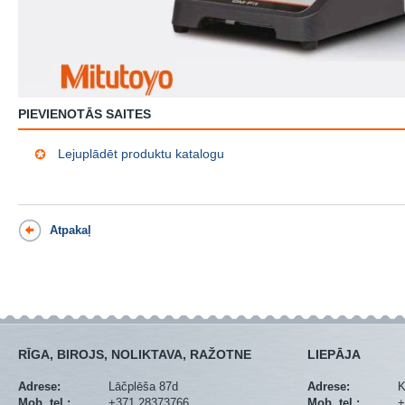
PIEVIENOTĀS SAITES
Lejuplādēt produktu katalogu
Atpakaļ
RĪGA, BIROJS, NOLIKTAVA, RAŽOTNE
LIEPĀJA
Adrese:
Lāčplēša 87d
Adrese:
K
Mob. tel.:
+371 28373766
Mob. tel.:
+