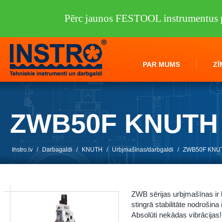
Pērc jaunos FESTOOL instrumentus p
PAR MUMS
ZĪ
ZWB50F KNUTH
Instro.lv
/
Darbagaldi
/
KNUTH
/
Urbjmašīnas/darbgaldi
/
ZWB50F KNU
ZWB sērijas urbjmašīnas ir 
stingrā stabilitāte nodrošin
Absolūti nekādas vibrācijas