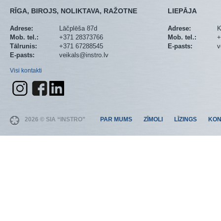
RĪGA, BIROJS, NOLIKTAVA, RAŽOTNE
LIEPĀJA
Adrese:
Lāčplēša 87d
Adrese:
K
Mob. tel.:
+371 28373766
Mob. tel.:
+
Tālrunis:
+371 67288545
E-pasts:
v
E-pasts:
veikals@instro.lv
Visi kontakti
2026 © SIA “INSTRO”
PAR MUMS
ZĪMOLI
LĪZINGS
KON