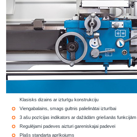
Klasisks dizains ar izturīgu konstrukciju
Viengabalains, smags gultnis palielinātai izturībai
3 ašu pozīcijas indikators ar dažādām griešanās funkcijām
Regulējami padeves aizturi gareniskajai padevei
Plašs standarta aprīkojums