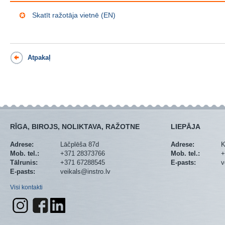
Skatīt ražotāja vietnē (EN)
Atpakaļ
RĪGA, BIROJS, NOLIKTAVA, RAŽOTNE
LIEPĀJA
Adrese:
Lāčplēša 87d
Adrese:
K
Mob. tel.:
+371 28373766
Mob. tel.:
+
Tālrunis:
+371 67288545
E-pasts:
v
E-pasts:
veikals@instro.lv
Visi kontakti