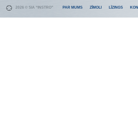
2026 © SIA “INSTRO”
PAR MUMS
ZĪMOLI
LĪZINGS
KON