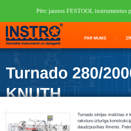
Pērc jaunos FESTOOL instrumentus pi
PAR MUMS
ZĪ
Turnado 280/200
KNUTH
Instro.lv
/
Darbagaldi
/
KNUTH
/
Virpas
/
Turnado 280/2000 KNUTH
Turnado sērijas mašīnas ir 
raksturo izturīga konstrukci
daudzpusības līmenis. Pate