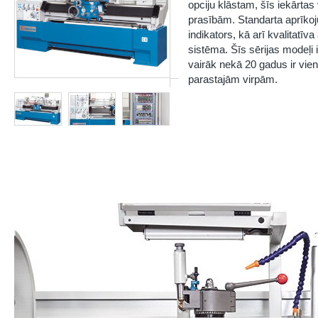
opciju klāstam, šīs iekārta
prasībām. Standarta aprīkoj
indikators, kā arī kvalitatīv
sistēma. Šīs sērijas modeļi 
vairāk nekā 20 gadus ir vi
parastajām virpām.