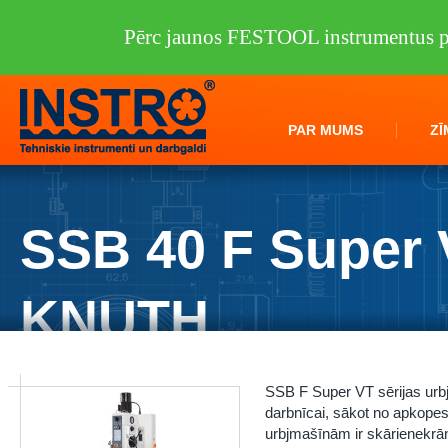
Pērc jaunos FESTOOL instrumentus pi
PAR MUMS
ZĪ
SSB 40 F Super
KNUTH
Instro.lv
/
Darbagaldi
/
KNUTH
/
Urbjmašīnas/darbgaldi
/
SSB 40 F Sup
SSB F Super VT sērijas urbj
darbnīcai, sākot no apkopes
urbjmašīnām ir skārienekrān