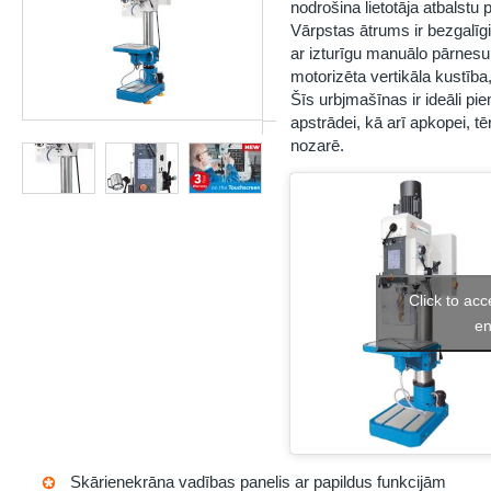
nodrošina lietotāja atbalstu
Vārpstas ātrums ir bezgalīg
ar izturīgu manuālo pārnes
motorizēta vertikāla kustība
Šīs urbjmašīnas ir ideāli p
apstrādei, kā arī apkopei, 
nozarē.
Click to ac
en
Skārienekrāna vadības panelis ar papildus funkcijām