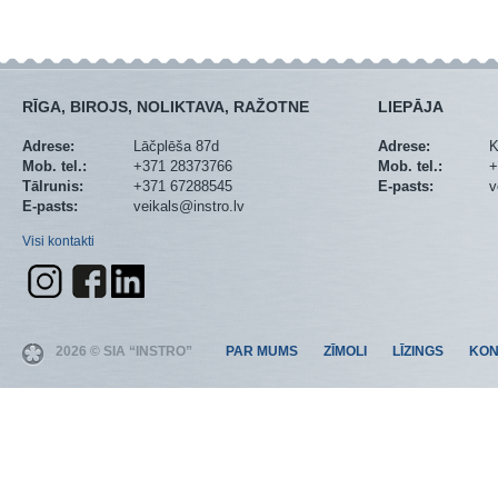
RĪGA, BIROJS, NOLIKTAVA, RAŽOTNE
LIEPĀJA
Adrese:
Lāčplēša 87d
Adrese:
K
Mob. tel.:
+371 28373766
Mob. tel.:
+
Tālrunis:
+371 67288545
E-pasts:
v
E-pasts:
veikals@instro.lv
Visi kontakti
2026 © SIA “INSTRO”
PAR MUMS
ZĪMOLI
LĪZINGS
KON