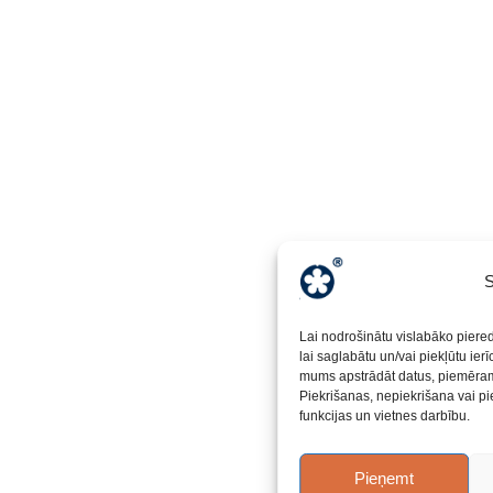
S
Lai nodrošinātu vislabāko piere
lai saglabātu un/vai piekļūtu ier
mums apstrādāt datus, piemēram,
Piekrišanas, nepiekrišana vai pi
funkcijas un vietnes darbību.
Pieņemt