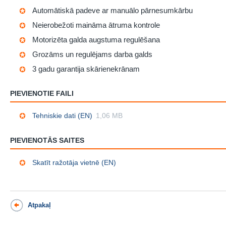
Automātiskā padeve ar manuālo pārnesumkārbu
Neierobežoti maināma ātruma kontrole
Motorizēta galda augstuma regulēšana
Grozāms un regulējams darba galds
3 gadu garantija skārienekrānam
PIEVIENOTIE FAILI
Tehniskie dati (EN)
1,06 MB
PIEVIENOTĀS SAITES
Skatīt ražotāja vietnē (EN)
Atpakaļ