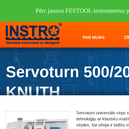
Pērc jaunos FESTOOL instrumentus pi
PAR MUMS
ZĪ
Servoturn 500/2
KNUTH
Instro.lv
/
Darbagaldi
/
KNUTH
/
Virpas
/
Servoturn 500/2000 KNUTH
Servoturn universālo virpu
tehnoloģiju ar klasisko mašī
virpām, šai sērijai ir lodīšu