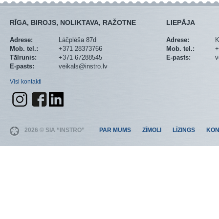
RĪGA, BIROJS, NOLIKTAVA, RAŽOTNE
LIEPĀJA
Adrese:
Lāčplēša 87d
Adrese:
K
Mob. tel.:
+371 28373766
Mob. tel.:
+
Tālrunis:
+371 67288545
E-pasts:
v
E-pasts:
veikals@instro.lv
Visi kontakti
2026 © SIA “INSTRO”
PAR MUMS
ZĪMOLI
LĪZINGS
KON