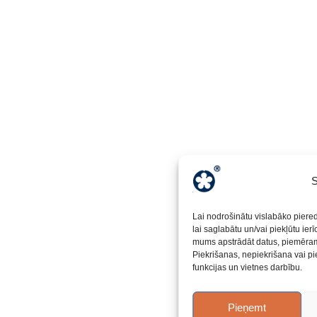
S
Lai nodrošinātu vislabāko piere
lai saglabātu un/vai piekļūtu ier
mums apstrādāt datus, piemēram,
Piekrišanas, nepiekrišana vai pi
funkcijas un vietnes darbību.
Pieņemt