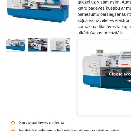
griežņi uz visām asīm. Aug
katru padeves kustību ar m
pārnesumu pārslēgšanas rit
soļus var izvēlēties elektro
samazina dīkstāves laiku, u
atkārtošanas precizitāti.
Click to ac
en
Servo-padeves sistēma
Iepriekš noslogotas lodveida skrūves uz visām asīm