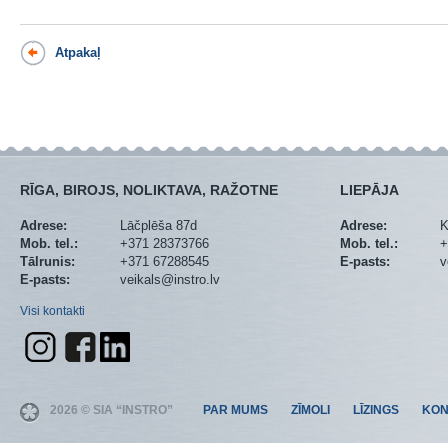
Atpakaļ
RĪGA, BIROJS, NOLIKTAVA, RAŽOTNE
LIEPĀJA
Adrese:
Lāčplēša 87d
Adrese:
K
Mob. tel.:
+371 28373766
Mob. tel.:
+
Tālrunis:
+371 67288545
E-pasts:
v
E-pasts:
veikals@instro.lv
Visi kontakti
2026 © SIA “INSTRO”
PAR MUMS
ZĪMOLI
LĪZINGS
KON