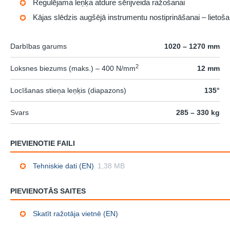
Regulējama leņķa atdure sērijveida ražošanai
Kājas slēdzis augšējā instrumentu nostiprināšanai – lietoš
Darbības garums
1020 – 1270 mm
2
Loksnes biezums (maks.) – 400 N/mm
12 mm
Locīšanas stieņa leņķis (diapazons)
135°
Svars
285 – 330 kg
PIEVIENOTIE FAILI
Tehniskie dati (EN)
1,38 MB
PIEVIENOTĀS SAITES
Skatīt ražotāja vietnē (EN)