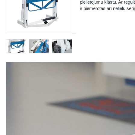
pielietojumu klāstu. Ar regu
ir piemērotas arī nelielu sēri