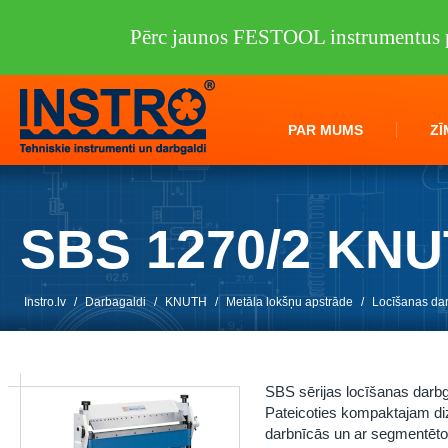
Pērc jaunos FESTOOL instrumentus p
PAR MUMS
ZĪ
SBS 1270/2 KN
Instro.lv
/
Darbagaldi
/
KNUTH
/
Metāla lokšņu apstrāde
/
Locīšanas dar
SBS sērijas locīšanas darbga
Pateicoties kompaktajam diza
darbnīcās un ar segmentēto