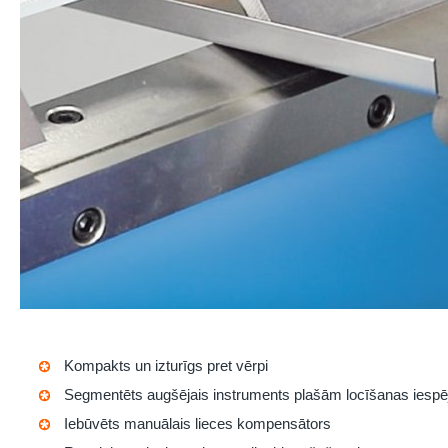
Kompakts un izturīgs pret vērpi
Segmentēts augšējais instruments plašām locīšanas iesp
Iebūvēts manuālais lieces kompensātors