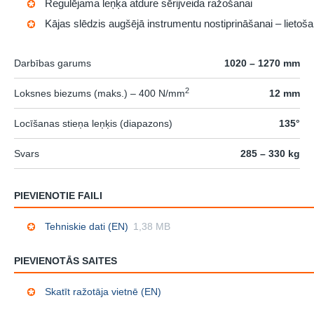
Regulējama leņķa atdure sērijveida ražošanai
Kājas slēdzis augšējā instrumentu nostiprināšanai – lietoš
Darbības garums
1020 – 1270 mm
2
Loksnes biezums (maks.) – 400 N/mm
12 mm
Locīšanas stieņa leņķis (diapazons)
135°
Svars
285 – 330 kg
PIEVIENOTIE FAILI
Tehniskie dati (EN)
1,38 MB
PIEVIENOTĀS SAITES
Skatīt ražotāja vietnē (EN)