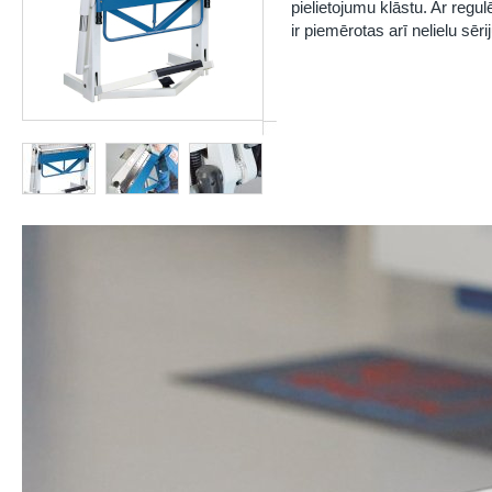
pielietojumu klāstu. Ar regu
ir piemērotas arī nelielu sēri