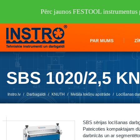
Pērc jaunos FESTOOL instrumentus p
PAR MUMS
ZĪ
SBS 1020/2,5 K
Instro.lv
/
Darbagaldi
/
KNUTH
/
Metāla lokšņu apstrāde
/
Locīšanas dar
SBS sērijas locīšanas darbga
Pateicoties kompaktajam diza
darbnīcās un ar segmentēto