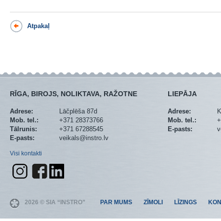
Atpakaļ
RĪGA, BIROJS, NOLIKTAVA, RAŽOTNE
LIEPĀJA
Adrese:
Lāčplēša 87d
Adrese:
K
Mob. tel.:
+371 28373766
Mob. tel.:
+
Tālrunis:
+371 67288545
E-pasts:
v
E-pasts:
veikals@instro.lv
Visi kontakti
2026 © SIA “INSTRO”
PAR MUMS
ZĪMOLI
LĪZINGS
KON