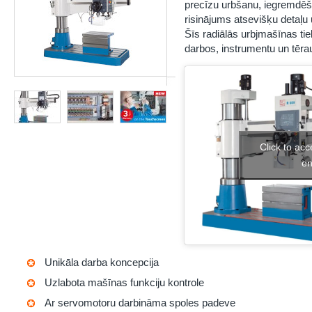
precīzu urbšanu, iegremdēšan
risinājums atsevišķu detaļu 
Šīs radiālās urbjmašīnas ti
darbos, instrumentu un tēra
Click to ac
en
Unikāla darba koncepcija
Uzlabota mašīnas funkciju kontrole
Ar servomotoru darbināma spoles padeve