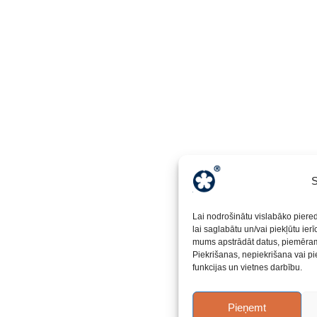
S
Lai nodrošinātu vislabāko piere
lai saglabātu un/vai piekļūtu ier
mums apstrādāt datus, piemēram,
Piekrišanas, nepiekrišana vai pi
funkcijas un vietnes darbību.
Pieņemt