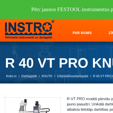
Pērc jaunos FESTOOL instrumentus pi
PAR MUMS
ZĪ
R 40 VT PRO K
Instro.lv
/
Darbagaldi
/
KNUTH
/
Urbjmašīnas/darbgaldi
/
R 40 VT PRO
R-VT PRO modeļi pārstāv pla
jauno paaudzi. Unikālā darb
atbalsta lietotāju darbības 