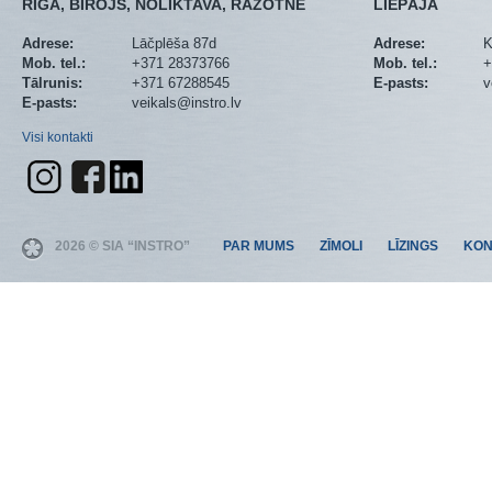
RĪGA, BIROJS, NOLIKTAVA, RAŽOTNE
LIEPĀJA
Adrese:
Lāčplēša 87d
Adrese:
K
Mob. tel.:
+371 28373766
Mob. tel.:
+
Tālrunis:
+371 67288545
E-pasts:
v
E-pasts:
veikals@instro.lv
Visi kontakti
2026 © SIA “INSTRO”
PAR MUMS
ZĪMOLI
LĪZINGS
KON