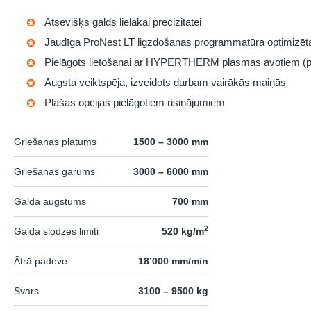
Atsevišķs galds lielākai precizitātei
Jaudīga
ProNest LT
ligzdošanas programmatūra optimizēta
Pielāgots lietošanai ar HYPERTHERM plasmas avotiem (p
Augsta veiktspēja, izveidots darbam vairākās maiņās
Plašas opcijas pielāgotiem risinājumiem
Griešanas platums
1500 – 3000 mm
Griešanas garums
3000 – 6000 mm
Galda augstums
700 mm
2
Galda slodzes limiti
520 kg/m
Ātrā padeve
18’000 mm/min
Svars
3100 – 9500 kg