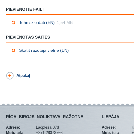
PIEVIENOTIE FAILI
Tehniskie dati (EN)
1,54 MB
PIEVIENOTĀS SAITES
Skatīt ražotāja vietnē (EN)
Atpakaļ
RĪGA, BIROJS, NOLIKTAVA, RAŽOTNE
LIEPĀJA
Adrese:
Lāčplēša 87d
Adrese:
K
Mob. tel.:
+371 28373766
Mob. tel.:
+