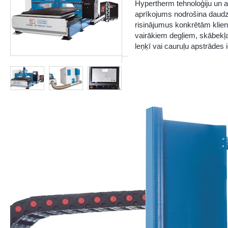
Hypertherm
tehnoloģiju un a
aprīkojums nodrošina daudzp
risinājumus konkrētām klien
vairākiem degļiem, skābekļa
leņķī vai cauruļu apstrādes 