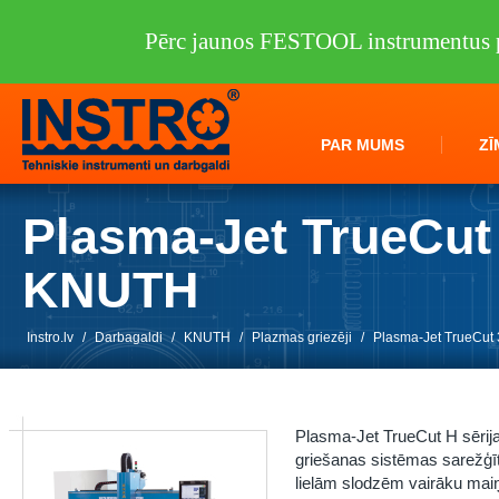
Pērc jaunos FESTOOL instrumentus p
PAR MUMS
ZĪ
Plasma-Jet TrueCut
KNUTH
Instro.lv
/
Darbagaldi
/
KNUTH
/
Plazmas griezēji
/
Plasma-Jet TrueCu
Plasma-Jet TrueCut H sērijas
griešanas sistēmas sarežģītu
lielām slodzēm vairāku maiņ