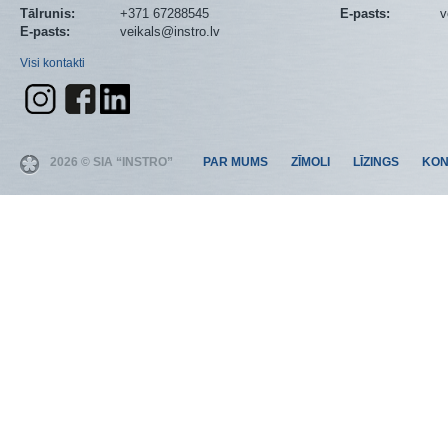
Tālrunis:
+371 67288545
E-pasts:
v
E-pasts:
veikals@instro.lv
Visi kontakti
2026 © SIA “INSTRO”
PAR MUMS
ZĪMOLI
LĪZINGS
KON