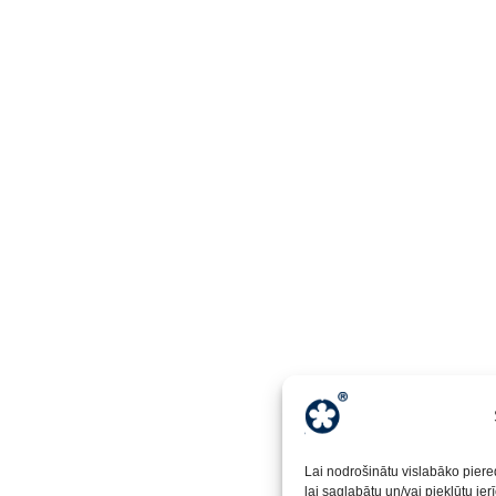
Lai nodrošinātu vislabāko piere
lai saglabātu un/vai piekļūtu ie