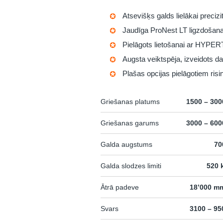
Atsevišķs galds lielākai precizit
Jaudīga
ProNest LT
ligzdošana
Pielāgots lietošanai ar HYPE
Augsta veiktspēja, izveidots 
Plašas opcijas pielāgotiem ris
Griešanas platums
1500 – 30
Griešanas garums
3000 – 60
Galda augstums
70
Galda slodzes limiti
520 
Ātrā padeve
18’000 m
Svars
3100 – 95