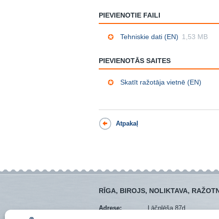
PIEVIENOTIE FAILI
Tehniskie dati (EN)
1,53 MB
PIEVIENOTĀS SAITES
Skatīt ražotāja vietnē (EN)
Atpakaļ
RĪGA, BIROJS, NOLIKTAVA, RAŽOT
Adrese:
Lāčplēša 87d
Mob. tel.:
+371 28373766