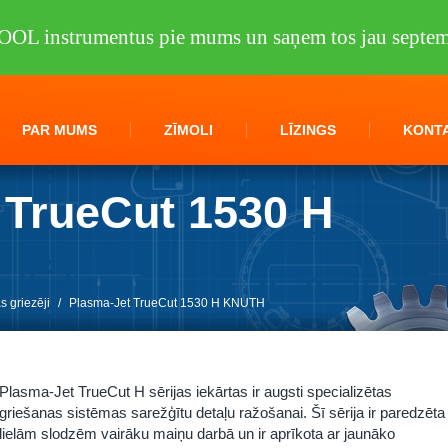
OOL instrumentus pie mums un saņem tos jau septem
PAR MUMS
ZĪMOLI
LĪZINGS
KONTA
 TrueCut 1530 H
 griezēji
/
Plasma-Jet TrueCut 1530 H KNUTH
Plasma-Jet TrueCut H sērijas iekārtas ir augsti specializētas
griešanas sistēmas sarežģītu detaļu ražošanai. Šī sērija ir paredzēta
lielām slodzēm vairāku maiņu darbā un ir aprīkota ar jaunāko