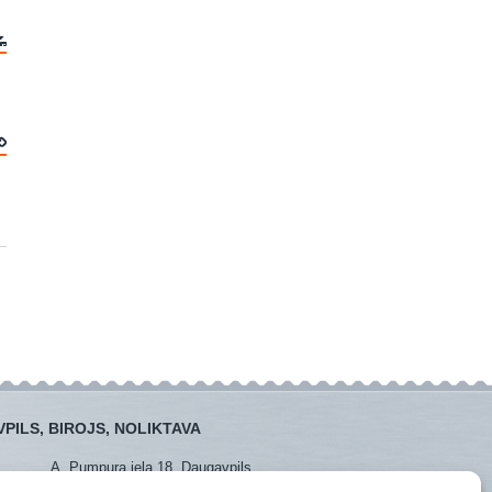
PILS, BIROJS, NOLIKTAVA
A. Pumpura iela 18, Daugavpils
:
+371 26381438