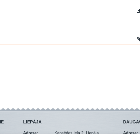
NE
LIEPĀJA
DAUGAV
Adrese:
Kapsēdes iela 2, Liepāja
Adrese:
Mob. tel.:
+371 29274940
Mob. tel.