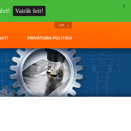
X
brī!
Vairāk šeit!
LAT
KTI
PRIVĀTUMA POLITIKA