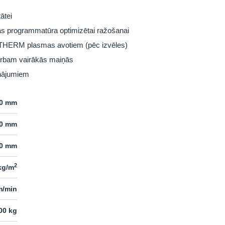
ātei
s programmatūra optimizētai ražošanai
RTHERM plasmas avotiem (pēc izvēles)
darbam vairākās maiņās
inājumiem
00 mm
00 mm
0 mm
2
kg/m
m/min
00 kg