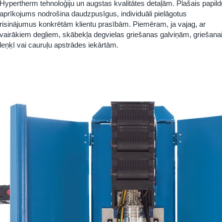
Hypertherm
tehnoloģiju un augstas kvalitātes detaļām. Plašais papild
aprīkojums nodrošina daudzpusīgus, individuāli pielāgotus
risinājumus konkrētām klientu prasībām. Piemēram, ja vajag, ar
vairākiem degļiem, skābekļa degvielas griešanas galviņām, griešana
leņķī vai cauruļu apstrādes iekārtām.