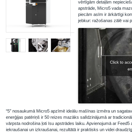
vērtīgām detaļām nepiecieš
apstrāde, Micro5 vada mazo
piecām asīm ir ārkārtīgi komp
jebkur: ražošanas zālē vai p
Click to ac
en
“5” nosaukumā Micro5 apzīmē ideālu mašīnas izmēra un sagataves 
enerģijas patēriņš ir 50 reizes mazāks salīdzinājumā ar tradicio
vārpsta nodrošina ļoti īsu apstrādes laiku. Apvienojumā ar Feed5
iekraušanai un izkraušanai, rezultātā ir praktisks un videi draudz