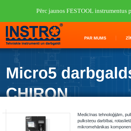
Pērc jaunos FESTOOL instrumentus pi
PAR MUMS
ZĪ
Micro5 darbgald
CHIRON
Instro.lv
/
Darbagaldi
/
CHIRON group
/
Micro5 darbgalds CHIRON
Medicīnas tehnoloģijām, pu
pulksteņu darbībai, rotasli
mikromehānikas komponenti