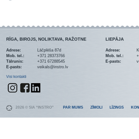
RĪGA, BIROJS, NOLIKTAVA, RAŽOTNE
LIEPĀJA
Adrese:
Lāčplēša 87d
Adrese:
K
Mob. tel.:
+371 28373766
Mob. tel.:
+
Tālrunis:
+371 67288545
E-pasts:
v
E-pasts:
veikals@instro.lv
Visi kontakti
2026 © SIA “INSTRO”
PAR MUMS
ZĪMOLI
LĪZINGS
KON