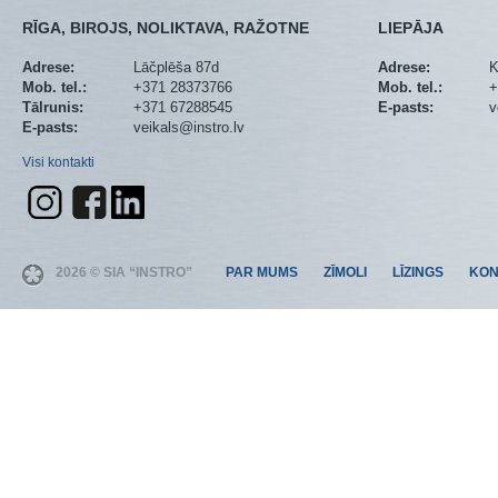
RĪGA, BIROJS, NOLIKTAVA, RAŽOTNE
LIEPĀJA
Adrese:
Lāčplēša 87d
Adrese:
K
Mob. tel.:
+371 28373766
Mob. tel.:
+
Tālrunis:
+371 67288545
E-pasts:
v
E-pasts:
veikals@instro.lv
Visi kontakti
2026 © SIA “INSTRO”
PAR MUMS
ZĪMOLI
LĪZINGS
KON