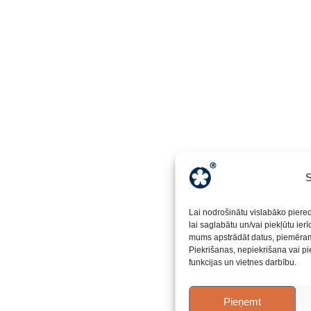
S
Lai nodrošinātu vislabāko piere
lai saglabātu un/vai piekļūtu ier
mums apstrādāt datus, piemēram,
Piekrišanas, nepiekrišana vai pi
funkcijas un vietnes darbību.
Pieņemt