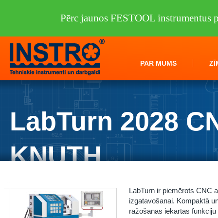
Pērc jaunos FESTOOL instrumentus pi
PAR MUMS
ZĪ
LabTurn 2028 C
KNUTH
Instro.lv
/
Darbagaldi
/
KNUTH
/
Virpas
/
LabTurn 2028 CNC KNUTH
LabTurn ir piemērots CNC ap
izgatavošanai. Kompaktā un 
ražošanas iekārtas funkciju k