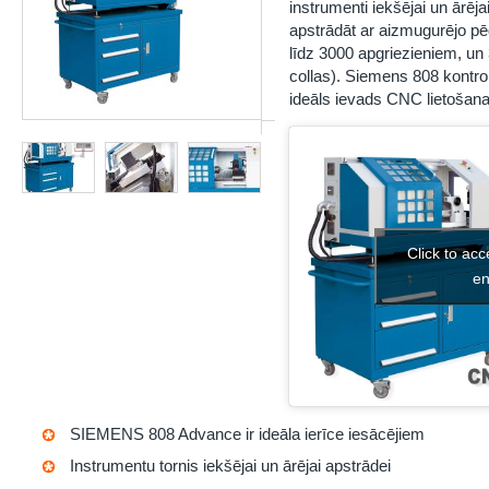
instrumenti iekšējai un ārēj
apstrādāt ar aizmugurējo pē
līdz 3000 apgriezieniem, un
collas). Siemens 808 kontroll
ideāls ievads CNC lietošana
Click to ac
en
SIEMENS 808 Advance ir ideāla ierīce iesācējiem
Instrumentu tornis iekšējai un ārējai apstrādei