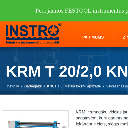
Pērc jaunos FESTOOL instrumentus pi
PAR MUMS
ZĪ
KRM T 20/2,0 K
Instro.lv
/
Darbagaldi
/
KNUTH
/
Metāla lokšņu apstrāde
/
Valcēšanas d
KRM ir smagāku vidējas jau
sagatavēm, kuru garums ne
Iekārtām ir ciets, slēgts ma