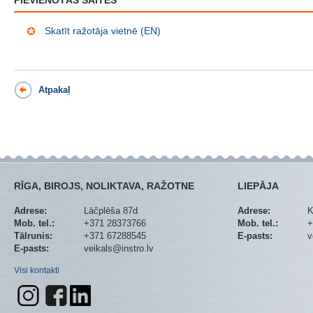
Skatīt ražotāja vietnē (EN)
Atpakaļ
RĪGA, BIROJS, NOLIKTAVA, RAŽOTNE
LIEPĀJA
Adrese:
Lāčplēša 87d
Adrese:
K
Mob. tel.:
+371 28373766
Mob. tel.:
+
Tālrunis:
+371 67288545
E-pasts:
v
E-pasts:
veikals@instro.lv
Visi kontakti