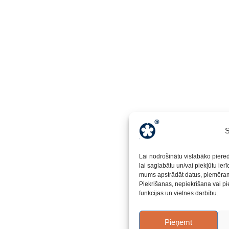
S
Lai nodrošinātu vislabāko piere
lai saglabātu un/vai piekļūtu ier
mums apstrādāt datus, piemēram,
Piekrišanas, nepiekrišana vai pi
funkcijas un vietnes darbību.
Pieņemt