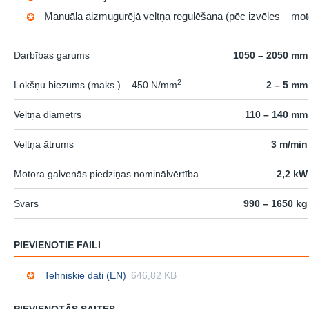
Manuāla aizmugurējā veltņa regulēšana (pēc izvēles – mot
Darbības garums
1050 – 2050 mm
2
Lokšņu biezums (maks.) – 450 N/mm
2 – 5 mm
Veltņa diametrs
110 – 140 mm
Veltņa ātrums
3 m/min
Motora galvenās piedziņas nominālvērtība
2,2 kW
Svars
990 – 1650 kg
PIEVIENOTIE FAILI
Tehniskie dati (EN)
646,82 KB
PIEVIENOTĀS SAITES