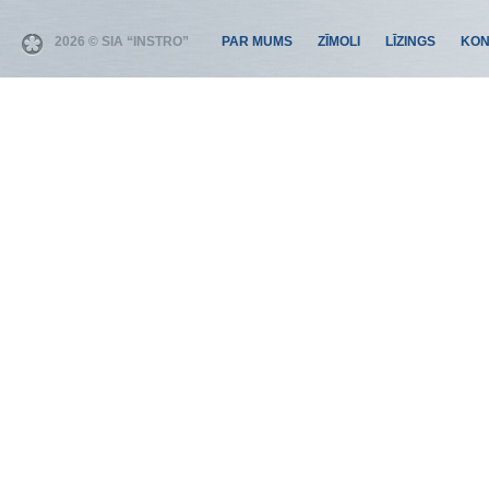
2026 © SIA “INSTRO”
PAR MUMS
ZĪMOLI
LĪZINGS
KON