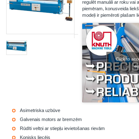
regulēt manuāli ar roku vai 
piemēram, konusveida liekša
modeļi ir piemēroti plašam l
Click to ac
en
Asimetriska uzbūve
Galvenais motors ar bremzēm
Rūdīti veltņi ar stiepļu ievietošanas rievām
Konisks liecējs