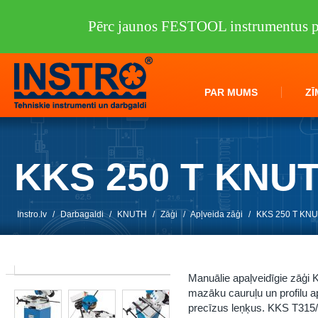
Pērc jaunos FESTOOL instrumentus pi
PAR MUMS
ZĪ
KKS 250 T KNU
Instro.lv
/
Darbagaldi
/
KNUTH
/
Zāģi
/
Apļveida zāģi
/
KKS 250 T KN
Manuālie apaļveidīgie zāģi 
mazāku cauruļu un profilu a
precīzus leņķus. KKS T315/