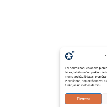
S
Lai nodrošinātu vislabāko piere
lai saglabātu un/vai piekļūtu ier
mums apstrādāt datus, piemēram,
Piekrišanas, nepiekrišana vai pi
funkcijas un vietnes darbību.
Pieņemt