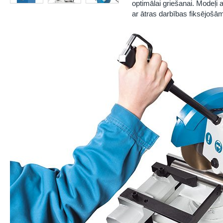
optimālai griešanai. Modeļi
ar ātras darbības fiksējošā