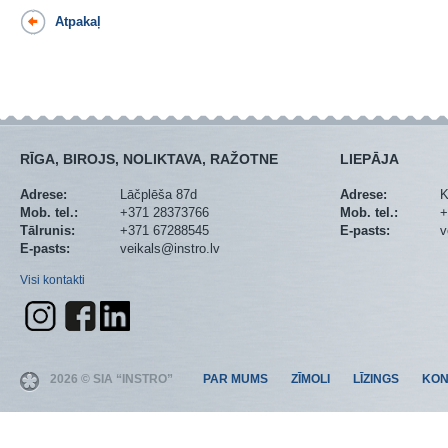
Atpakaļ
RĪGA, BIROJS, NOLIKTAVA, RAŽOTNE
LIEPĀJA
Adrese:
Lāčplēša 87d
Adrese:
K
Mob. tel.:
+371 28373766
Mob. tel.:
+
Tālrunis:
+371 67288545
E-pasts:
v
E-pasts:
veikals@instro.lv
Visi kontakti
2026 © SIA “INSTRO”
PAR MUMS
ZĪMOLI
LĪZINGS
KON