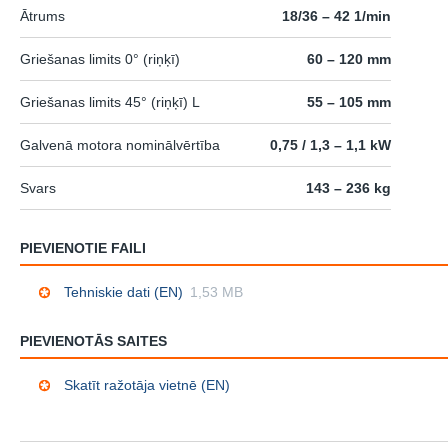
Ātrums
18/36 – 42 1/min
Griešanas limits 0° (riņķī)
60 – 120 mm
Griešanas limits 45° (riņķī) L
55 – 105 mm
Galvenā motora nominālvērtība
0,75 / 1,3 – 1,1 kW
Svars
143 – 236 kg
PIEVIENOTIE FAILI
Tehniskie dati (EN)
1,53 MB
PIEVIENOTĀS SAITES
Skatīt ražotāja vietnē (EN)