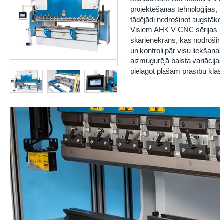
projektēšanas tehnoloģijas,
tādējādi nodrošinot augstāko 
Visiem AHK V CNC sērijas 
skārienekrāns, kas nodroš
un kontroli pār visu liekša
aizmugurējā balsta variācija
pielāgot plašam prasību klā