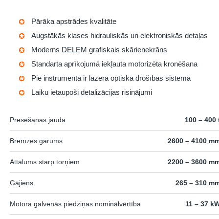
Pārāka apstrādes kvalitāte
Augstākās klases hidrauliskās un elektroniskās detaļas
Moderns DELEM grafiskais skārienekrāns
Standarta aprīkojumā iekļauta motorizēta kronēšana
Pie instrumenta ir lāzera optiskā drošības sistēma
Laiku ietaupoši detalizācijas risinājumi
Presēšanas jauda
100 – 400 
Bremzes garums
2600 – 4100 m
Attālums starp torņiem
2200 – 3600 m
Gājiens
265 – 310 m
Motora galvenās piedziņas nominālvērtība
11 – 37 k