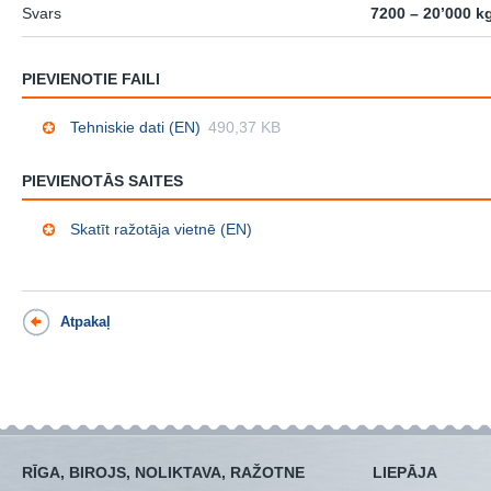
Svars
7200 – 20’000 k
PIEVIENOTIE FAILI
Tehniskie dati (EN)
490,37 KB
PIEVIENOTĀS SAITES
Skatīt ražotāja vietnē (EN)
Atpakaļ
RĪGA, BIROJS, NOLIKTAVA, RAŽOTNE
LIEPĀJA