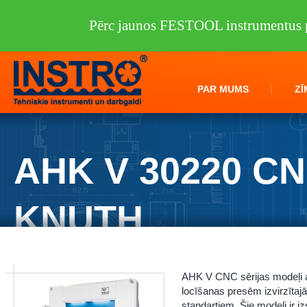
Pērc jaunos FESTOOL instrumentus p
PAR MUMS
ZĪ
AHK V 30220 C
KNUTH
Instro.lv
/
Darbagaldi
/
KNUTH
/
Metāla lokšņu apstrāde
/
Presētai locīš
KNUTH
AHK V CNC sērijas modeļi a
locīšanas presēm izvirzīta
standartiem. Šie modeļi ir i