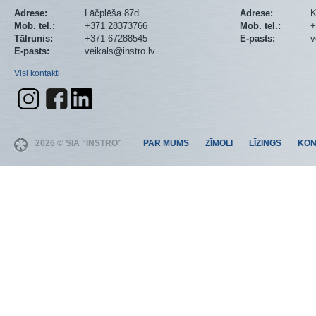
Adrese:
Lāčplēša 87d
Adrese:
K
Mob. tel.:
+371 28373766
Mob. tel.:
+
Tālrunis:
+371 67288545
E-pasts:
v
E-pasts:
veikals@instro.lv
Visi kontakti
2026 © SIA “INSTRO”
PAR MUMS
ZĪMOLI
LĪZINGS
KON