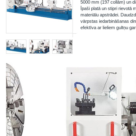
5000 mm (197 collām) un di
Īpaši platā un stipri rievotā
materiālu apstrādei. Daudzd
vārpstas iedarbināšanas dina
efektīva ar lieliem gultņu g