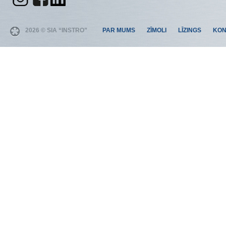
2026 © SIA “INSTRO”
PAR MUMS
ZĪMOLI
LĪZINGS
KON