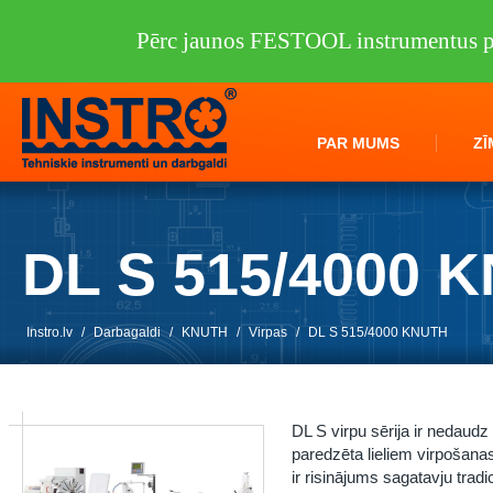
Pērc jaunos FESTOOL instrumentus pi
PAR MUMS
ZĪ
DL S 515/4000 
Instro.lv
/
Darbagaldi
/
KNUTH
/
Virpas
/
DL S 515/4000 KNUTH
DL S virpu sērija ir nedaud
paredzēta lieliem virpošan
ir risinājums sagatavju tradi