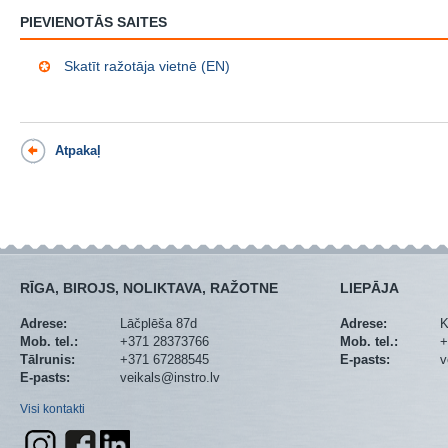
PIEVIENOTĀS SAITES
Skatīt ražotāja vietnē (EN)
Atpakaļ
RĪGA, BIROJS, NOLIKTAVA, RAŽOTNE
LIEPĀJA
Adrese:
Lāčplēša 87d
Adrese:
K
Mob. tel.:
+371 28373766
Mob. tel.:
+
Tālrunis:
+371 67288545
E-pasts:
v
E-pasts:
veikals@instro.lv
Visi kontakti