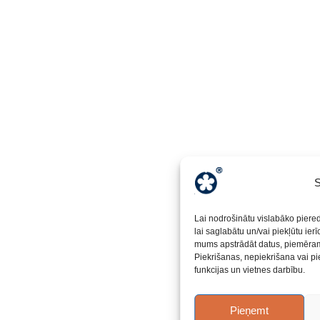
S
Lai nodrošinātu vislabāko piere
lai saglabātu un/vai piekļūtu ier
mums apstrādāt datus, piemēram,
Piekrišanas, nepiekrišana vai pi
funkcijas un vietnes darbību.
Pieņemt