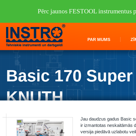
Pērc jaunos FESTOOL instrumentus pi
PAR MUMS
ZĪ
Basic 170 Super
KNUTH
Instro.lv
/
Darbagaldi
/
KNUTH
/
Virpas
/
Basic 170 Super Pro KNUTH
Jau daudzus gadus Basic sē
ir izmantotas neskaitāmās
versija piedāvā uzlabotu vei