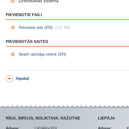
Dzesēšanas sistēma
PIEVIENOTIE FAILI
Tehniskie dati (EN)
2,01 MB
PIEVIENOTĀS SAITES
Skatīt ražotāja vietnē (EN)
Atpakaļ
RĪGA, BIROJS, NOLIKTAVA, RAŽOTNE
LIEPĀJA
Adrese:
Lāčplēša 87d
Adrese:
K