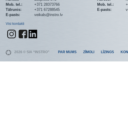
Mob. tel.:
+371 28373766
Mob. tel.:
+
Tālrunis:
+371 67288545
E-pasts:
v
E-pasts:
veikals@instro.lv
Visi kontakti
2026 © SIA “INSTRO”
PAR MUMS
ZĪMOLI
LĪZINGS
KON