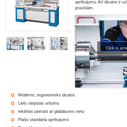
aprīkojumu. Arī dizains ir uzl
prasībām.
Click to ac
en
Moderns, ergonomisks dizains
Liels vārpstas urbums
Iekārtas pamats ar glabātuves vietu
Plašs standarta aprīkojums