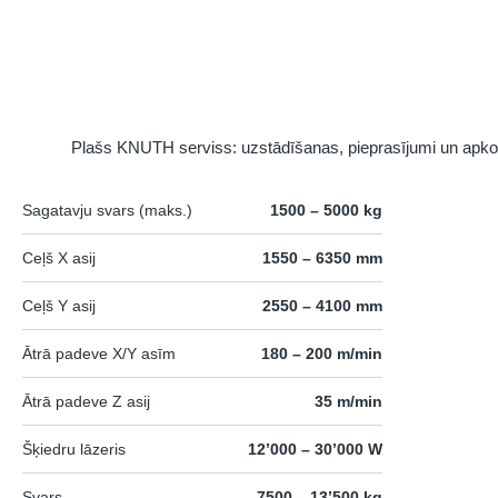
Plašs KNUTH serviss: uzstādīšanas, pieprasījumi un apk
Sagatavju svars (maks.)
1500 – 5000 kg
Ceļš X asij
1550 – 6350 mm
Ceļš Y asij
2550 – 4100 mm
Ātrā padeve X/Y asīm
180 – 200 m/min
Ātrā padeve Z asij
35 m/min
Šķiedru lāzeris
12’000 – 30’000 W
Svars
7500 – 13’500 kg