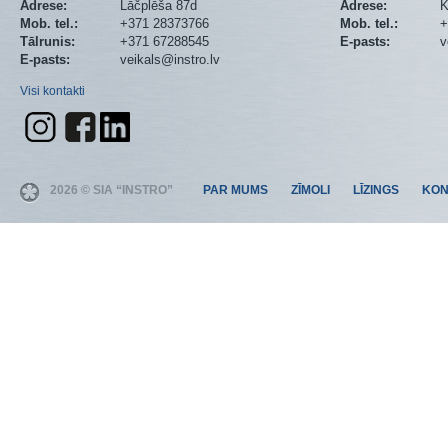
Adrese:
Lāčplēša 87d
Adrese:
K
Mob. tel.:
+371 28373766
Mob. tel.:
+
Tālrunis:
+371 67288545
E-pasts:
v
E-pasts:
veikals@instro.lv
Visi kontakti
2026 © SIA “INSTRO”
PAR MUMS
ZĪMOLI
LĪZINGS
KON