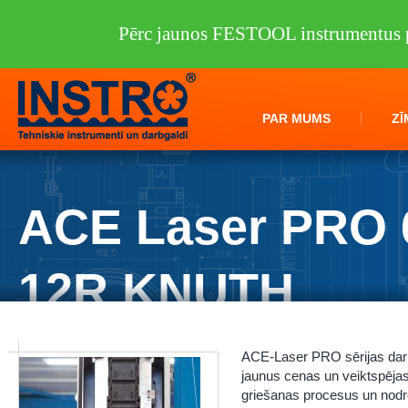
Pērc jaunos FESTOOL instrumentus p
PAR MUMS
ZĪ
ACE Laser PRO 
12R KNUTH
Instro.lv
/
Darbagaldi
/
KNUTH
/
Lāzergriezēji
/
ACE Laser PRO 6025 
ACE-Laser PRO sērijas darb
jaunus cenas un veiktspējas s
griešanas procesus un nodroši