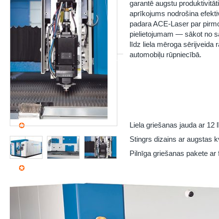
garantē augstu produktivitāt
aprīkojums nodrošina efekti
padara ACE-Laser par pirmo 
pielietojumam — sākot no sa
līdz liela mēroga sērijveida 
automobiļu rūpniecībā.
Liela griešanas jauda ar 12 
Stingrs dizains ar augstas k
Pilnīga griešanas pakete ar