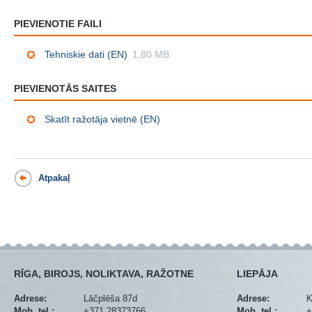
PIEVIENOTIE FAILI
Tehniskie dati (EN)
1,80 MB
PIEVIENOTĀS SAITES
Skatīt ražotāja vietnē (EN)
Atpakaļ
RĪGA, BIROJS, NOLIKTAVA, RAŽOTNE
LIEPĀJA
Adrese:
Lāčplēša 87d
Adrese:
K
Mob. tel.:
+371 28373766
Mob. tel.:
+