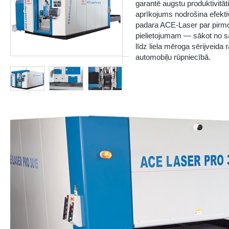
garantē augstu produktivitāt
aprīkojums nodrošina efekti
padara ACE-Laser par pirmo 
pielietojumam — sākot no sa
līdz liela mēroga sērijveida 
automobiļu rūpniecībā.