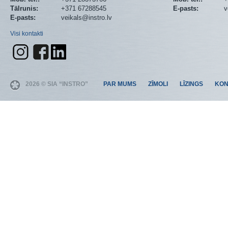
Tālrunis:
+371 67288545
E-pasts:
v
E-pasts:
veikals@instro.lv
Visi kontakti
2026 © SIA “INSTRO”
PAR MUMS
ZĪMOLI
LĪZINGS
KON