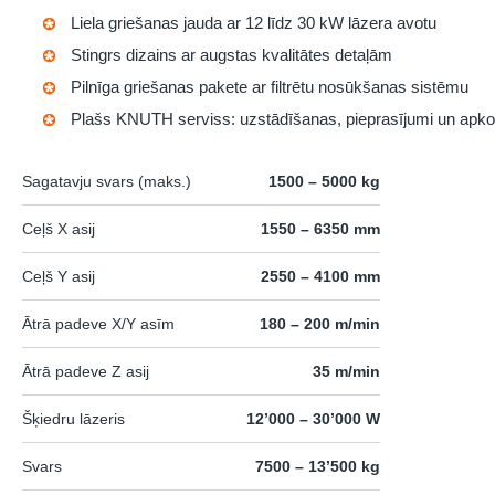
Liela griešanas jauda ar 12 līdz 30 kW lāzera avotu
Stingrs dizains ar augstas kvalitātes detaļām
Pilnīga griešanas pakete ar filtrētu nosūkšanas sistēmu
Plašs KNUTH serviss: uzstādīšanas, pieprasījumi un apk
Sagatavju svars (maks.)
1500 – 5000 kg
Ceļš X asij
1550 – 6350 mm
Ceļš Y asij
2550 – 4100 mm
Ātrā padeve X/Y asīm
180 – 200 m/min
Ātrā padeve Z asij
35 m/min
Šķiedru lāzeris
12’000 – 30’000 W
Svars
7500 – 13’500 kg