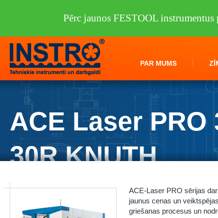
Pērc jaunos FESTOOL instrumentus p
PAR MUMS
ZĪ
ACE Laser PRO 
30R KNUTH
Instro.lv
/
Darbagaldi
/
KNUTH
/
Lāzergriezēji
/
ACE Laser PRO 3015 
ACE-Laser PRO sērijas darb
jaunus cenas un veiktspējas s
griešanas procesus un nodroši