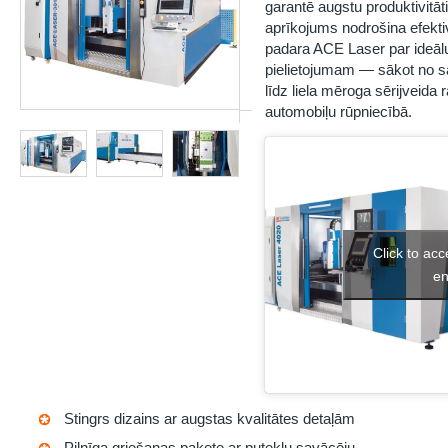
garantē augstu produktivitāt
aprīkojums nodrošina efekti
padara ACE Laser par ideālu
pielietojumam — sākot no sa
līdz liela mēroga sērijveida 
automobiļu rūpniecībā.
Click to ac
en
Stingrs dizains ar augstas kvalitātes detaļām
Pilnīga griešanas pakete ar putekļu savācēju