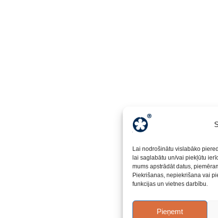
S
Lai nodrošinātu vislabāko piere
lai saglabātu un/vai piekļūtu ier
mums apstrādāt datus, piemēram,
Piekrišanas, nepiekrišana vai pi
funkcijas un vietnes darbību.
Pieņemt