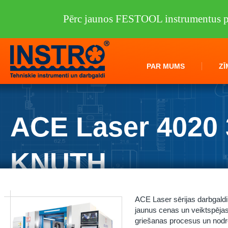
Pērc jaunos FESTOOL instrumentus pi
PAR MUMS
ZĪ
ACE Laser 4020 
KNUTH
Instro.lv
/
Darbagaldi
/
KNUTH
/
Lāzergriezēji
/
ACE Laser 4020 3.0 R
ACE Laser sērijas darbgald
jaunus cenas un veiktspējas s
griešanas procesus un nodroši