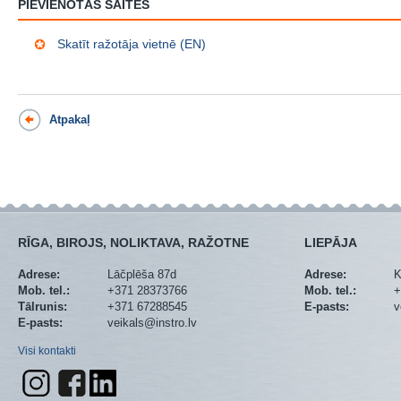
PIEVIENOTĀS SAITES
Skatīt ražotāja vietnē (EN)
Atpakaļ
RĪGA, BIROJS, NOLIKTAVA, RAŽOTNE
LIEPĀJA
Adrese:
Lāčplēša 87d
Adrese:
K
Mob. tel.:
+371 28373766
Mob. tel.:
+
Tālrunis:
+371 67288545
E-pasts:
v
E-pasts:
veikals@instro.lv
Visi kontakti