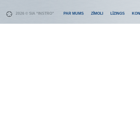
2026 © SIA “INSTRO”
PAR MUMS
ZĪMOLI
LĪZINGS
KON