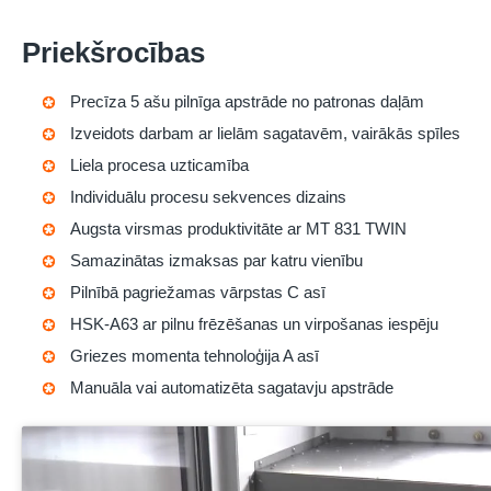
Priekšrocības
Precīza 5 ašu pilnīga apstrāde no patronas daļām
Izveidots darbam ar lielām sagatavēm, vairākās spīles
Liela procesa uzticamība
Individuālu procesu sekvences dizains
Augsta virsmas produktivitāte ar MT 831 TWIN
Samazinātas izmaksas par katru vienību
Pilnībā pagriežamas vārpstas C asī
HSK-A63 ar pilnu frēzēšanas un virpošanas iespēju
Griezes momenta tehnoloģija A asī
Manuāla vai automatizēta sagatavju apstrāde