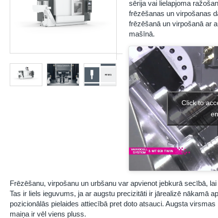
sērija vai lielapjoma ražoša
frēzēšanas un virpošanas da
frēzēšanā un virpošanā ar a
mašīnā.
Click to ac
en
Frēzēšanu, virpošanu un urbšanu var apvienot jebkurā secībā, lai
Tas ir liels ieguvums, ja ar augstu precizitāti ir jārealizē nāka
pozicionālās pielaides attiecībā pret doto atsauci. Augsta virsmas 
maiņa ir vēl viens pluss.