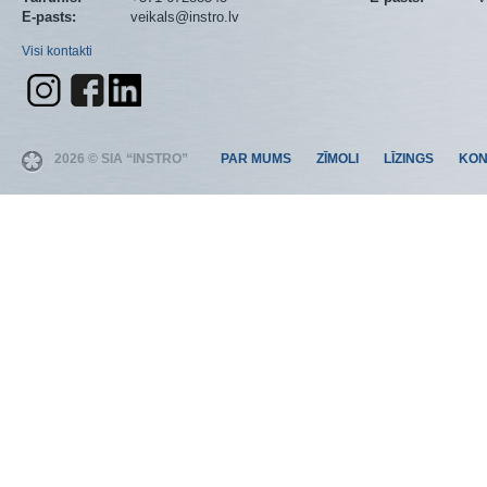
E-pasts:
veikals@instro.lv
Visi kontakti
2026 © SIA “INSTRO”
PAR MUMS
ZĪMOLI
LĪZINGS
KON