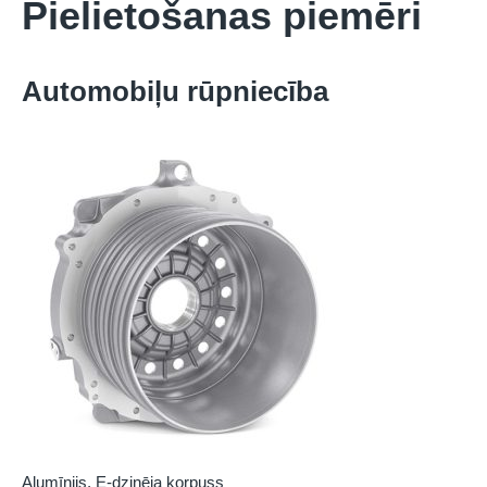
Pielietošanas piemēri
Automobiļu rūpniecība
Alumīnijs, E-dzinēja korpuss