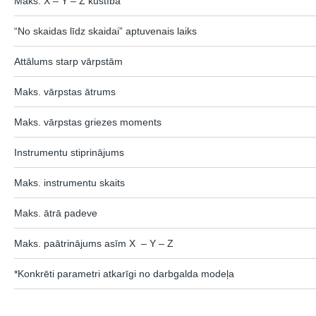
Maks. X – Y – Z kustība
“No skaidas līdz skaidai” aptuvenais laiks
Attālums starp vārpstām
Maks. vārpstas ātrums
Maks. vārpstas griezes moments
Instrumentu stiprinājums
Maks. instrumentu skaits
Maks. ātrā padeve
Maks. paātrinājums asīm X – Y – Z
*Konkrēti parametri atkarīgi no darbgalda modeļa