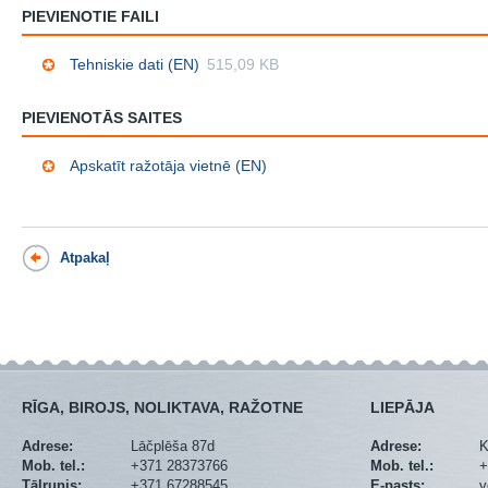
PIEVIENOTIE FAILI
Tehniskie dati (EN)
515,09 KB
PIEVIENOTĀS SAITES
Apskatīt ražotāja vietnē (EN)
Atpakaļ
RĪGA, BIROJS, NOLIKTAVA, RAŽOTNE
LIEPĀJA
Adrese:
Lāčplēša 87d
Adrese:
K
Mob. tel.:
+371 28373766
Mob. tel.:
+
Tālrunis:
+371 67288545
E-pasts:
v