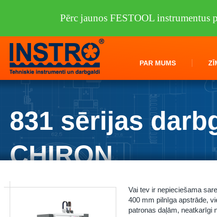
Pērc jaunos FESTOOL instrumentus pi
PAR MUMS
ZĪ
831 sērijas darb
CHIRON
Instro.lv
/
Darbagaldi
/
CHIRON group
/
831 sērijas darbgaldi CHIRON
Vai tev ir nepieciešama sare
400 mm pilnīga apstrāde, vie
patronas daļām, neatkarīgi n