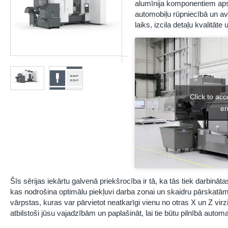
alumīnija komponentiem aps
automobiļu rūpniecībā un avi
laiks, izcila detaļu kvalitāte
Click to ac
en
Šīs sērijas iekārtu galvenā priekšrocība ir tā, ka tās tiek darbi
kas nodrošina optimālu piekļuvi darba zonai un skaidru pārskatāmī
vārpstas, kuras var pārvietot neatkarīgi vienu no otras X un Z virz
atbilstoši jūsu vajadzībām un paplašināt, lai tie būtu pilnībā autom