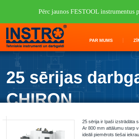
Pērc jaunos FESTOOL instrumentus pi
PAR MUMS
ZĪ
25 sērijas darbg
CHIRON
Instro.lv
/
Darbagaldi
/
CHIRON group
/
25 sērijas darbgaldi CHIRON
25 sērija ir īpaši izstrādāta
Ar 800 mm attālumu starp v
ideāli piemērots tiešai iekr