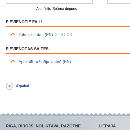
Alumīnijs, Spārna deguns
PIEVIENOTIE FAILI
Tehniskie dati (EN)
32,41 KB
PIEVIENOTĀS SAITES
Apskatīt ražotāja vietnē (EN)
Atpakaļ
RĪGA, BIROJS, NOLIKTAVA, RAŽOTNE
LIEPĀJA