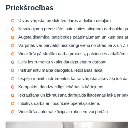
Priekšrocības
Divas vārpsta, produktīvs darbs ar lielām detaļām
Nevainojama precizitāte, pateicoties stingram darbgalda gul
Augsta dinamika, pateicoties paātrinājumam un kustības 
Vārpstas var pārvietot neatkarīgi vienu no otras pa X un Z
Vienkārši pārskatām darba process, pateicoties atdalītām
Liels instrumentu skaits daudzpusīgam darbam
Instrumentu maiņa darbgalda lietošanas laikā
Iespēja mainīt instrumentus katrai vārpstai atsevišķi īsā da
Kompakts, daudzveidīgs iekārtas izkārtojums
Iekraušana un izkraušana darbgalda lietošanas laikā ar pal
Intuitīvs darbs ar TouchLine operētājsistēmu
Vienkārša automatizācija ar robotiem vai portālu