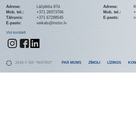
Adrese:
Lāčplēša 87d
Adrese:
K
Mob. tel.:
+371 28373766
Mob. tel.:
+
Tālrunis:
+371 67288545
E-pasts:
v
E-pasts:
veikals@instro.lv
Visi kontakti
2026 © SIA “INSTRO”
PAR MUMS
ZĪMOLI
LĪZINGS
KON