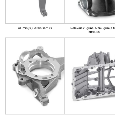
Alumīnijs, Garais šarnīrs
Pelēkais čuguns, Aizmugurējā ti
korpuss