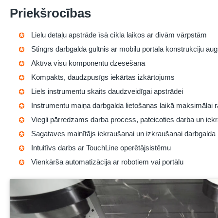
Priekšrocības
Lielu detaļu apstrāde īsā cikla laikos ar divām vārpstām
Stingrs darbgalda gultnis ar mobilu portāla konstrukciju augs
Aktīva visu komponentu dzesēšana
Kompakts, daudzpusīgs iekārtas izkārtojums
Liels instrumentu skaits daudzveidīgai apstrādei
Instrumentu maiņa darbgalda lietošanas laikā maksimālai r
Viegli pārredzams darba process, pateicoties darba un iek
Sagataves mainītājs iekraušanai un izkraušanai darbgalda l
Intuitīvs darbs ar TouchLine operētājsistēmu
Vienkārša automatizācija ar robotiem vai portālu