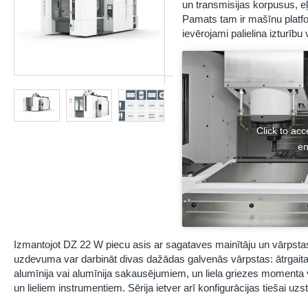
un transmisijas korpusus, e
Pamats tam ir mašīnu platfo
ievērojami palielina izturīb
Click to ac
en
Izmantojot DZ 22 W piecu asis ar sagataves mainītāju un vārpst
uzdevuma var darbināt divas dažādas galvenās vārpstas: ātrgait
alumīnija vai alumīnija sakausējumiem, un liela griezes momenta
un lieliem instrumentiem. Sērija ietver arī konfigurācijas tiešai u