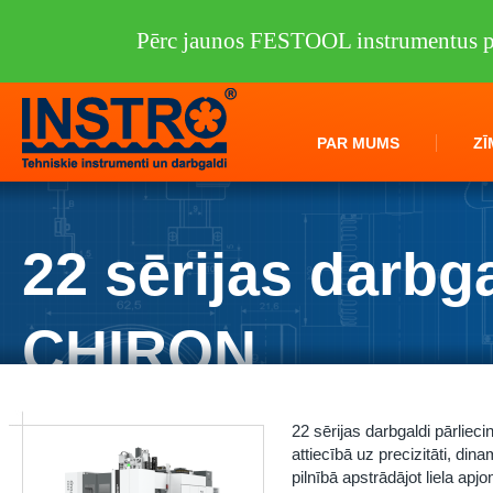
Pērc jaunos FESTOOL instrumentus pi
PAR MUMS
ZĪ
22 sērijas darbg
CHIRON
Instro.lv
/
Darbagaldi
/
CHIRON group
/
22 sērijas darbgaldi CHIRON
22 sērijas darbgaldi pārliec
attiecībā uz precizitāti, di
pilnībā apstrādājot liela ap