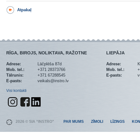
Atpakaļ
RĪGA, BIROJS, NOLIKTAVA, RAŽOTNE
LIEPĀJA
Adrese:
Lāčplēša 87d
Adrese:
K
Mob. tel.:
+371 28373766
Mob. tel.:
+
Tālrunis:
+371 67288545
E-pasts:
v
E-pasts:
veikals@instro.lv
Visi kontakti
2026 © SIA “INSTRO”
PAR MUMS
ZĪMOLI
LĪZINGS
KON