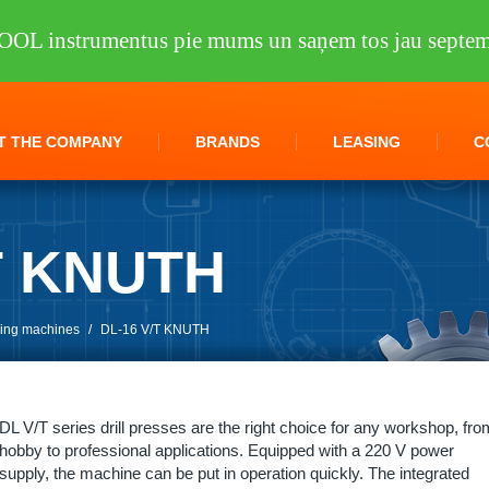
OOL instrumentus pie mums un saņem tos jau septem
T THE COMPANY
BRANDS
LEASING
C
T KNUTH
lling machines
/
DL-16 V/T KNUTH
DL V/T series drill presses are the right choice for any workshop, fro
hobby to professional applications. Equipped with a 220 V power
supply, the machine can be put in operation quickly. The integrated