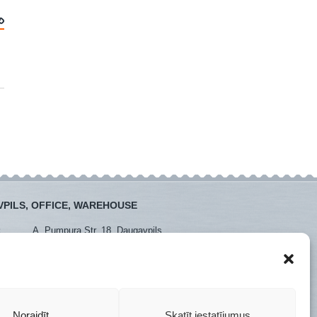
PILS, OFFICE, WAREHOUSE
:
A. Pumpura Str. 18, Daugavpils
:
+371 26381438
+371 65452408
daugavpils@instro.lv
Noraidīt
Skatīt iestatījumus