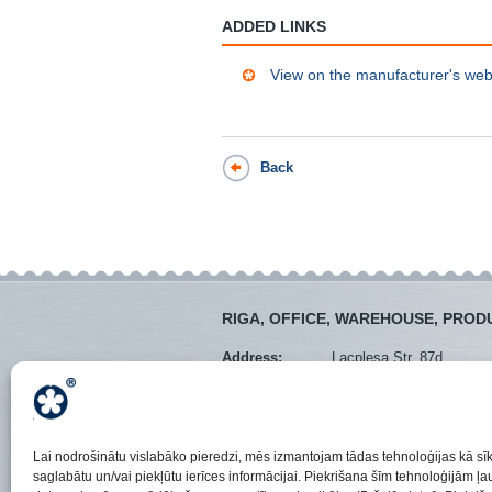
ADDED LINKS
View on the manufacturer's web
Back
RIGA, OFFICE, WAREHOUSE, PROD
Address:
Lacplesa Str. 87d
Mob. tel.:
+371 28373766
Tel.:
+371 67288545
E-mail:
veikals@instro.lv
All Contacts
Lai nodrošinātu vislabāko pieredzi, mēs izmantojam tādas tehnoloģijas kā sīk
saglabātu un/vai piekļūtu ierīces informācijai. Piekrišana šīm tehnoloģijām 