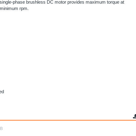
single-phase brushless DC motor provides maximum torque at
minimum rpm.
eed
KB