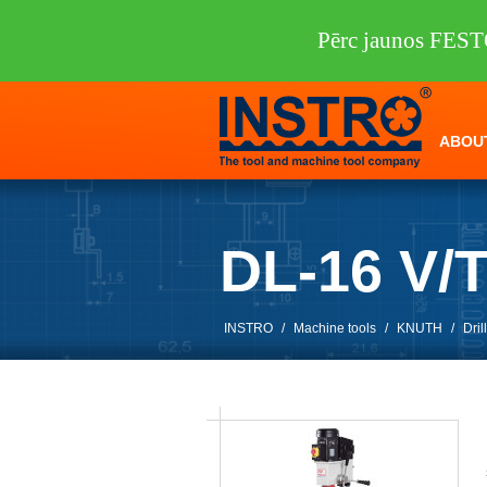
Pērc jaunos FEST
ABOU
DL-16 V/
INSTRO
/
Machine tools
/
KNUTH
/
Dri