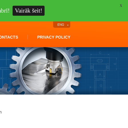
X
brī!
Vairāk šeit!
ENG
ONTACTS
PRIVACY POLICY
m