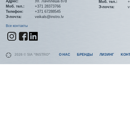
Адрес:
Ул. Лачплеша 87d
Моб. тел.:
+
Моб. тел.:
+371 28373766
Э-почта:
v
Телефон:
+371 67288545
Э-почта:
veikals@instro.lv
Все контакты
2026 © SIA “INSTRO”
О НАС
БРЕНДЫ
ЛИЗИНГ
KОН