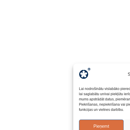
S
Lai nodrošinātu vislabāko piere
lai saglabātu un/vai piekļūtu ier
mums apstrādāt datus, piemēram,
Piekrišanas, nepiekrišana vai pi
funkcijas un vietnes darbību.
Pieņemt