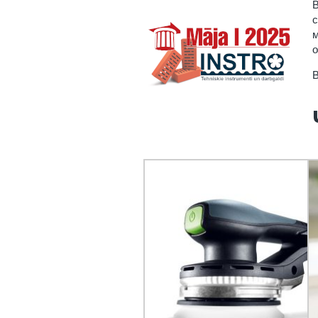
В
с
м
о
В