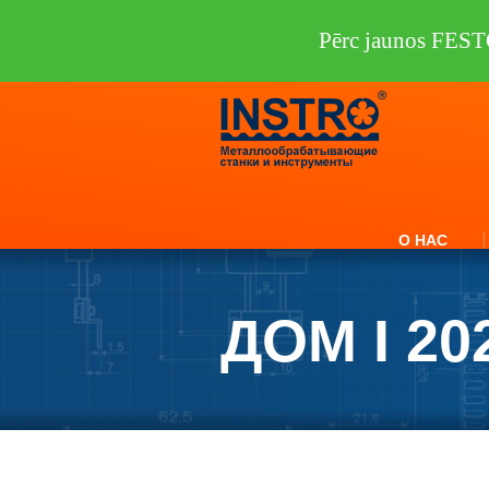
Pērc jaunos FEST
О НАС
ДОМ I 20