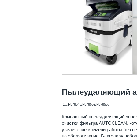
Пылеудаляющий ап
Код F578545/F578552/F578558
Компактный пылеудаляющий аппар
очистки фильтра AUTOCLEAN, кото
увеличение времени работы без пе
на обслуживание. Благодаря небо