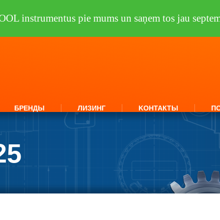
OOL instrumentus pie mums un saņem tos jau septem
БРЕНДЫ
ЛИЗИНГ
KОНТАКТЫ
П
25