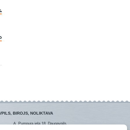
PILS, BIROJS, NOLIKTAVA
A. Pumpura iela 18, Daugavpils
:
+371 26381438