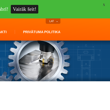
X
brī!
Vairāk šeit!
LAT
KTI
PRIVĀTUMA POLITIKA