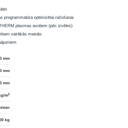
ātei
s programmatūra optimizētai ražošanai
RTHERM plasmas avotiem (pēc izvēles)
darbam vairākās maiņās
inājumiem
00 mm
00 mm
0 mm
2
kg/m
m/min
00 kg