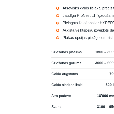
Atsevišķs galds lielākai precizit
Jaudīga
ProNest LT
ligzdošana
Pielāgots lietošanai ar HYPE
Augsta veiktspēja, izveidots 
Plašas opcijas pielāgotiem ris
Griešanas platums
1500 – 30
Griešanas garums
3000 – 60
Galda augstums
70
Galda slodzes limiti
520 
Ātrā padeve
18’000 m
Svars
3100 – 95