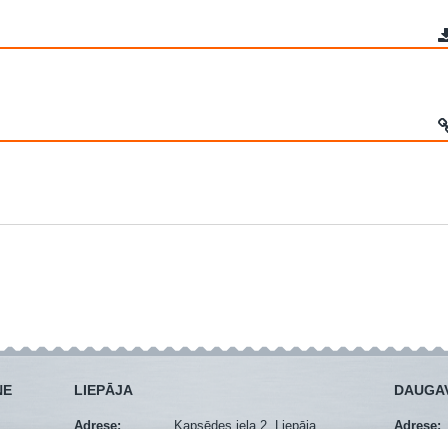
NE
LIEPĀJA
DAUGAV
Adrese:
Kapsēdes iela 2, Liepāja
Adrese:
Mob. tel.:
+371 29274940
Mob. tel.