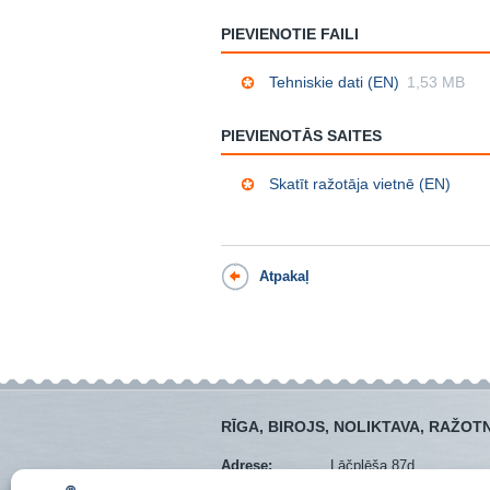
PIEVIENOTIE FAILI
Tehniskie dati (EN)
1,53 MB
PIEVIENOTĀS SAITES
Skatīt ražotāja vietnē (EN)
Atpakaļ
RĪGA, BIROJS, NOLIKTAVA, RAŽOT
Adrese:
Lāčplēša 87d
Mob. tel.:
+371 28373766