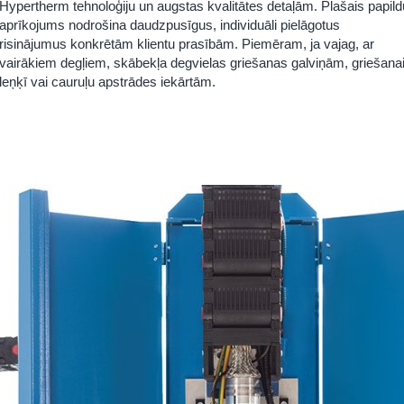
Hypertherm
tehnoloģiju un augstas kvalitātes detaļām. Plašais papild
aprīkojums nodrošina daudzpusīgus, individuāli pielāgotus
risinājumus konkrētām klientu prasībām. Piemēram, ja vajag, ar
vairākiem degļiem, skābekļa degvielas griešanas galviņām, griešana
leņķī vai cauruļu apstrādes iekārtām.