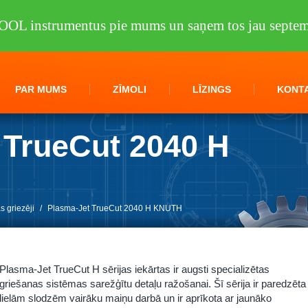
OOL instrumentus pie mums un saņem tos jau septem
PAR MUMS
ZĪMOLI
LĪZINGS
KONTA
 TrueCut 2040 H
 griezēji
/
Plasma-Jet TrueCut 2040 H KNUTH
Plasma-Jet TrueCut H sērijas iekārtas ir augsti specializētas
griešanas sistēmas sarežģītu detaļu ražošanai. Šī sērija ir paredzēta
lielām slodzēm vairāku maiņu darbā un ir aprīkota ar jaunāko