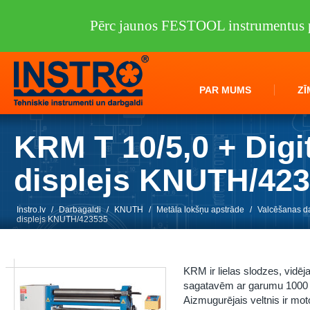
Pērc jaunos FESTOOL instrumentus p
PAR MUMS
ZĪ
KRM T 10/5,0 + Digi
displejs KNUTH/42
Instro.lv
/
Darbagaldi
/
KNUTH
/
Metāla lokšņu apstrāde
/
Valcēšanas d
displejs KNUTH/423535
KRM ir lielas slodzes, vidē
sagatavēm ar garumu 1000 m
Aizmugurējais veltnis ir mot