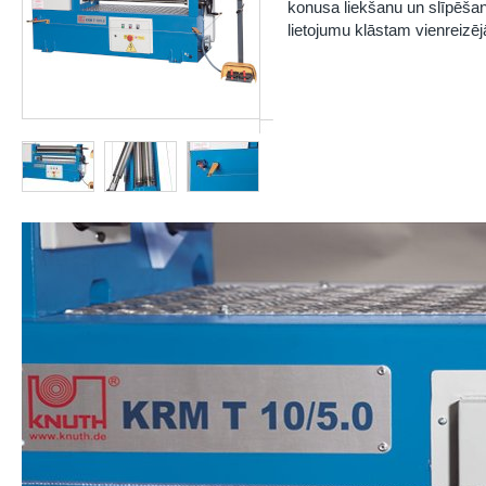
konusa liekšanu un slīpēšan
lietojumu klāstam vienreizē