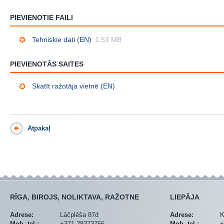
PIEVIENOTIE FAILI
Tehniskie dati (EN)
1,53 MB
PIEVIENOTĀS SAITES
Skatīt ražotāja vietnē (EN)
Atpakaļ
RĪGA, BIROJS, NOLIKTAVA, RAŽOTNE
LIEPĀJA
Adrese:
Lāčplēša 87d
Adrese:
K
Mob. tel.:
+371 28373766
Mob. tel.:
+