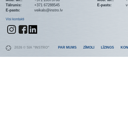
Tālrunis:
+371 67288545
E-pasts:
v
E-pasts:
veikals@instro.lv
Visi kontakti
2026 © SIA “INSTRO”
PAR MUMS
ZĪMOLI
LĪZINGS
KON