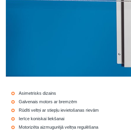
Asimetrisks dizains
Galvenais motors ar bremzēm
Rūdīti veltņi ar stiepļu ievietošanas rievām
Ierīce koniskai liekšanai
Motorizēta aizmugurējā veltņa regulēšana