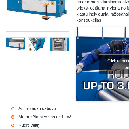
un ar motoru darbināms aizm
priekš-locīšana ir viena no 
klāstu individuālai ražošana
konstrukcijās.
Click to ac
en
Asimetriska uzbūve
Motorizēta piedziņa ar 4 kW
Rūdīti veltņi