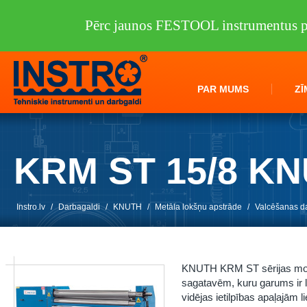
Pērc jaunos FESTOOL instrumentus pi
PAR MUMS
ZĪ
KRM ST 15/8 K
Instro.lv
/
Darbagaldi
/
KNUTH
/
Metāla lokšņu apstrāde
/
Valcēšanas d
KNUTH KRM ST sērijas mode
sagatavēm, kuru garums ir 
vidējas ietilpības apaļajām 