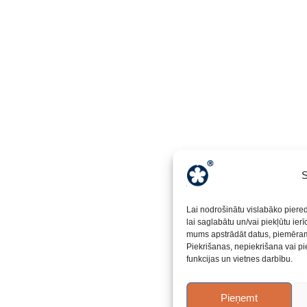
S
Lai nodrošinātu vislabāko piere
lai saglabātu un/vai piekļūtu ier
mums apstrādāt datus, piemēram,
Piekrišanas, nepiekrišana vai pi
funkcijas un vietnes darbību.
Pieņemt