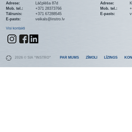
Adrese:
Lāčplēša 87d
Adrese:
K
Mob. tel.:
+371 28373766
Mob. tel.:
+
Tālrunis:
+371 67288545
E-pasts:
v
E-pasts:
veikals@instro.lv
Visi kontakti
2026 © SIA “INSTRO”
PAR MUMS
ZĪMOLI
LĪZINGS
KON