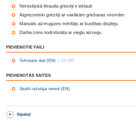
Nerūsējošā tērauda griezēji ir iekļauti
Atgriezeniski griezēji ar vairākām griešanas virsmām
Manuāls aizmugures mērītājs ar kustības displeju
Darba zona nodrošināta ar vieglu aizsegu
PIEVIENOTIE FAILI
Tehniskie dati (EN)
1,60 MB
PIEVIENOTĀS SAITES
Skatīt ražotāja vietnē (EN)
Atpakaļ