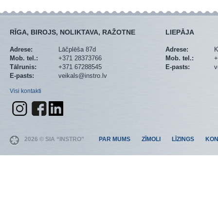
RĪGA, BIROJS, NOLIKTAVA, RAŽOTNE
LIEPĀJA
Adrese:
Lāčplēša 87d
Adrese:
K
Mob. tel.:
+371 28373766
Mob. tel.:
+
Tālrunis:
+371 67288545
E-pasts:
v
E-pasts:
veikals@instro.lv
Visi kontakti
2026 © SIA “INSTRO”
PAR MUMS
ZĪMOLI
LĪZINGS
KON