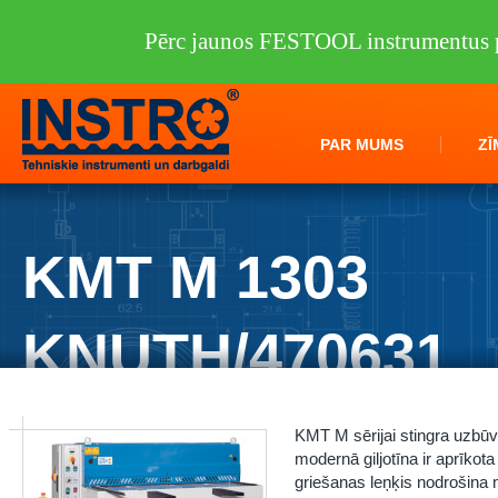
Pērc jaunos FESTOOL instrumentus p
PAR MUMS
ZĪ
KMT M 1303
KNUTH/470631
Instro.lv
/
Darbagaldi
/
KNUTH
/
Metāla lokšņu apstrāde
/
Giljotīnas
/
KMT M sērijai stingra uzbūv
modernā giljotīna ir aprīkot
griešanas leņķis nodrošina 