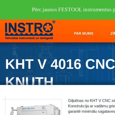
Pērc jaunos FESTOOL instrumentus pi
PAR MUMS
ZĪ
KHT V 4016 CN
KNUTH
Instro.lv
/
Darbagaldi
/
KNUTH
/
Metāla lokšņu apstrāde
/
Giljotīnas
/
Giljotīnas no KHT V CNC sēr
Konstrukcija ar vadāmu grie
garantē minimālu sagataves