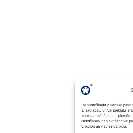
S
Lai nodrošinātu vislabāko piere
lai saglabātu un/vai piekļūtu ier
mums apstrādāt datus, piemēram,
Piekrišanas, nepiekrišana vai pi
funkcijas un vietnes darbību.