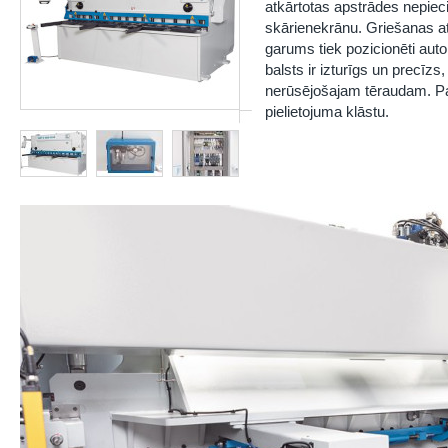
atkārtotas apstrādes nepiec
skārienekrānu. Griešanas at
garums tiek pozicionēti aut
balsts ir izturīgs un precīzs
nerūsējošajam tēraudam. Pap
pielietojuma klāstu.