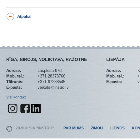
Atpakaļ
RĪGA, BIROJS, NOLIKTAVA, RAŽOTNE
LIEPĀJA
Adrese:
Lāčplēša 87d
Adrese:
K
Mob. tel.:
+371 28373766
Mob. tel.:
+
Tālrunis:
+371 67288545
E-pasts:
v
E-pasts:
veikals@instro.lv
Visi kontakti
2026 © SIA “INSTRO”
PAR MUMS
ZĪMOLI
LĪZINGS
KON