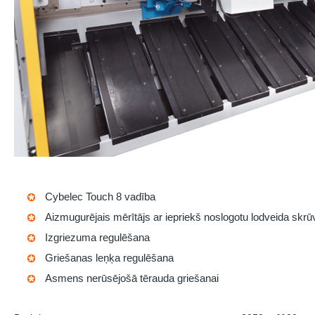
Cybelec Touch 8
vadība
Aizmugurējais mērītājs ar iepriekš noslogotu lodveida skrū
Izgriezuma regulēšana
Griešanas leņķa regulēšana
Asmens nerūsējošā tērauda griešanai