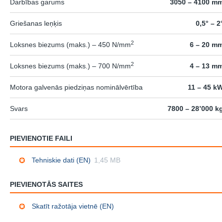
Darbības garums
3050 – 4100 m
Griešanas leņķis
0,5° – 2
2
Loksnes biezums (maks.) – 450 N/mm
6 – 20 m
2
Loksnes biezums (maks.) – 700 N/mm
4 – 13 m
Motora galvenās piedziņas nominālvērtība
11 – 45 k
Svars
7800 – 28’000 k
PIEVIENOTIE FAILI
Tehniskie dati (EN)
1,45 MB
PIEVIENOTĀS SAITES
Skatīt ražotāja vietnē (EN)