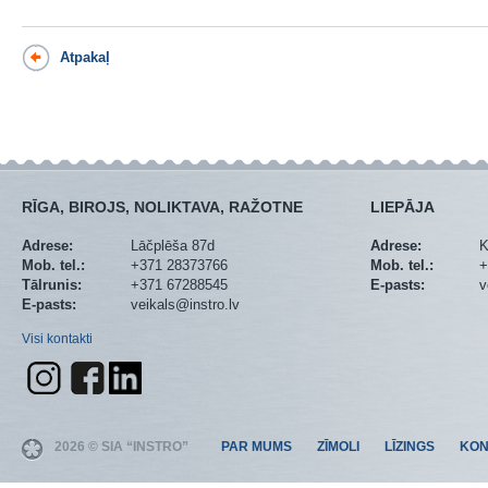
Atpakaļ
RĪGA, BIROJS, NOLIKTAVA, RAŽOTNE
LIEPĀJA
Adrese:
Lāčplēša 87d
Adrese:
K
Mob. tel.:
+371 28373766
Mob. tel.:
+
Tālrunis:
+371 67288545
E-pasts:
v
E-pasts:
veikals@instro.lv
Visi kontakti
2026 © SIA “INSTRO”
PAR MUMS
ZĪMOLI
LĪZINGS
KON