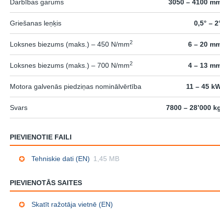
Darbības garums
3050 – 4100 m
Griešanas leņķis
0,5° – 2
2
Loksnes biezums (maks.) – 450 N/mm
6 – 20 m
2
Loksnes biezums (maks.) – 700 N/mm
4 – 13 m
Motora galvenās piedziņas nominālvērtība
11 – 45 k
Svars
7800 – 28’000 k
PIEVIENOTIE FAILI
Tehniskie dati (EN)
1,45 MB
PIEVIENOTĀS SAITES
Skatīt ražotāja vietnē (EN)