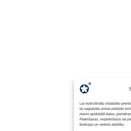
S
Lai nodrošinātu vislabāko piere
lai saglabātu un/vai piekļūtu ier
mums apstrādāt datus, piemēram,
Piekrišanas, nepiekrišana vai pi
funkcijas un vietnes darbību.