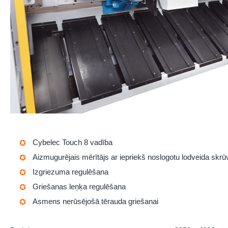
Cybelec Touch 8
vadība
Aizmugurējais mērītājs ar iepriekš noslogotu lodveida skrū
Izgriezuma regulēšana
Griešanas leņķa regulēšana
Asmens nerūsējošā tērauda griešanai