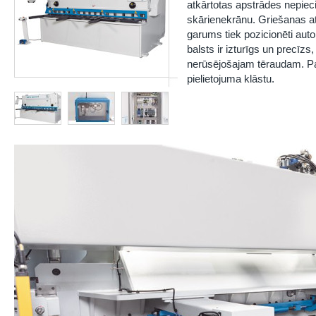
atkārtotas apstrādes nepiec
skārienekrānu. Griešanas at
garums tiek pozicionēti aut
balsts ir izturīgs un precīzs
nerūsējošajam tēraudam. Pap
pielietojuma klāstu.