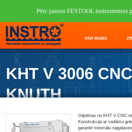
Pērc jaunos FESTOOL instrumentus pi
PAR MUMS
ZĪ
KHT V 3006 CN
KNUTH
Instro.lv
/
Darbagaldi
/
KNUTH
/
Metāla lokšņu apstrāde
/
Giljotīnas
/
Giljotīnas no KHT V CNC sēr
Konstrukcija ar vadāmu grie
garantē minimālu sagataves