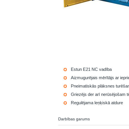
Estun E21 NC vadība
Aizmugurējais mērītājs ar iep
Pneimatiskās plāksnes turēšan
Griezējs der arī nerūsējošam 
Regulējama leņķiskā atdure
Darbības garums