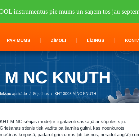
OOL instrumentus pie mums un saņem tos jau septem
PAR MUMS
ZĪMOLI
LĪZINGS
KONTA
8 M NC KNUTH
 lokšņu apstrāde
/
Giljotīnas
/
KHT 3008 M NC KNUTH
KHT M NC sērijas modeļi ir izgatavoti saskaņā ar šūpoles siju.
Griešanas stienis tiek vadīts pa šarnīra gultni, kas noenkurots
mašīnas korpusā, padarot griezumus ļoti taisnus, neradot augšējo un