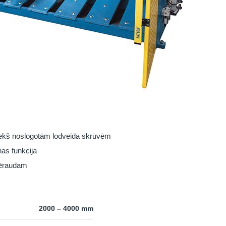
riekš noslogotām lodveida skrūvēm
as funkcija
tēraudam
2000 – 4000 mm