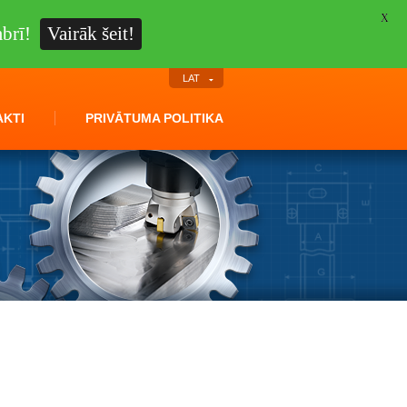
X
brī!
Vairāk šeit!
LAT
KTI
PRIVĀTUMA POLITIKA