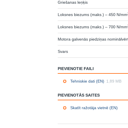
Griešanas leņķis
Loksnes biezums (maks.) – 450 N/mm
Loksnes biezums (maks.) – 700 N/mm
Motora galvenās piedziņas nominālvēr
Svars
PIEVIENOTIE FAILI
Tehniskie dati (EN)
1,89 MB
PIEVIENOTĀS SAITES
Skatīt ražotāja vietnē (EN)