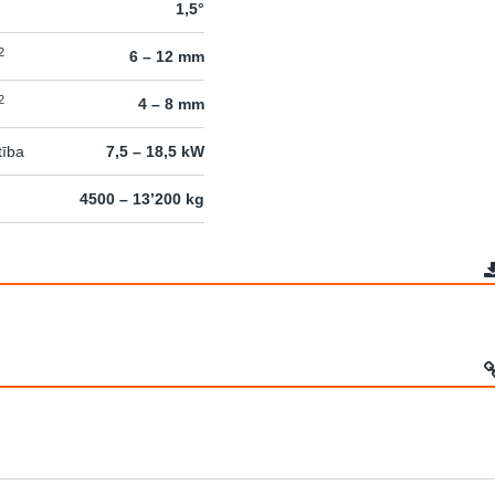
1,5°
2
6 – 12 mm
2
4 – 8 mm
tība
7,5 – 18,5 kW
4500 – 13’200 kg