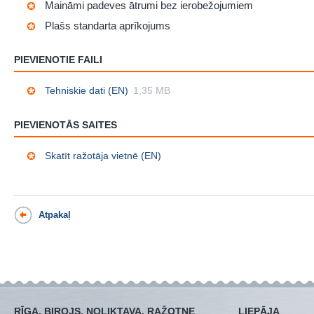
Maināmi padeves ātrumi bez ierobežojumiem
Plašs standarta aprīkojums
PIEVIENOTIE FAILI
Tehniskie dati (EN)
1,35 MB
PIEVIENOTĀS SAITES
Skatīt ražotāja vietnē (EN)
Atpakaļ
RĪGA, BIROJS, NOLIKTAVA, RAŽOTNE
LIEPĀJA