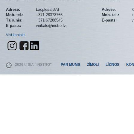
Adrese:
Lāčplēša 87d
Adrese:
K
Mob. tel.:
+371 28373766
Mob. tel.:
+
Tālrunis:
+371 67288545
E-pasts:
v
E-pasts:
veikals@instro.lv
Visi kontakti
2026 © SIA “INSTRO”
PAR MUMS
ZĪMOLI
LĪZINGS
KON