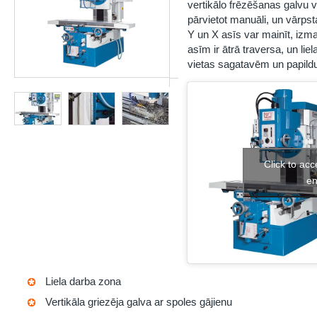
vertikālo frēzēšanas galvu va
pārvietot manuāli, un vārpst
Y un X asīs var mainīt, izm
asīm ir ātrā traversa, un li
vietas sagatavēm un papildu
Click to ac
en
Liela darba zona
Vertikāla griezēja galva ar spoles gājienu