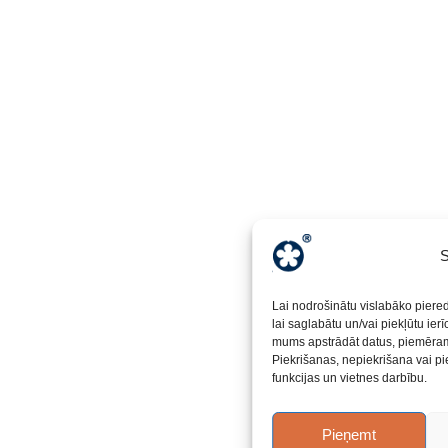
S
Lai nodrošinātu vislabāko piere
lai saglabātu un/vai piekļūtu ier
mums apstrādāt datus, piemēram,
Piekrišanas, nepiekrišana vai pi
funkcijas un vietnes darbību.
Pieņemt