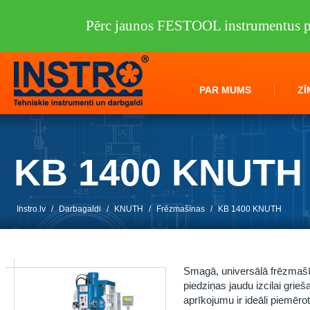
Pērc jaunos FESTOOL instrumentus pi
PAR MUMS
ZĪ
KB 1400 KNUTH
Instro.lv
/
Darbagaldi
/
KNUTH
/
Frēzmašīnas
/
KB 1400 KNUTH
Smagā, universālā frēzmašīn
piedziņas jaudu izcilai grieš
aprīkojumu ir ideāli piemēro