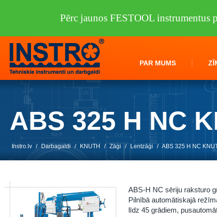
Pērc jaunos FESTOOL instrumentus pi
PAR MUMS
ZĪ
ABS 325 H NC 
Instro.lv
/
Darbagaldi
/
KNUTH
/
Zāģi
/
Lentzāģi
/
ABS 325 H NC KNU
ABS-H NC sēriju raksturo g
Pilnībā automātiskajā režīmā
līdz 45 grādiem, pusautomāt