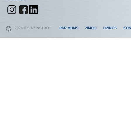
2026 © SIA “INSTRO”
PAR MUMS
ZĪMOLI
LĪZINGS
KON