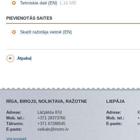
Tehniskie dati (EN)
1,16 MB
PIEVIENOTĀS SAITES
Skatīt ražotāja vietnē (EN)
Atpakaļ
RĪGA, BIROJS, NOLIKTAVA, RAŽOTNE
LIEPĀJA
Adrese:
Lāčplēša 87d
Adrese:
K
Mob. tel.:
+371 28373766
Mob. tel.:
+
Tālrunis:
+371 67288545
E-pasts:
v
E-pasts:
veikals@instro.lv
Visi kontakti