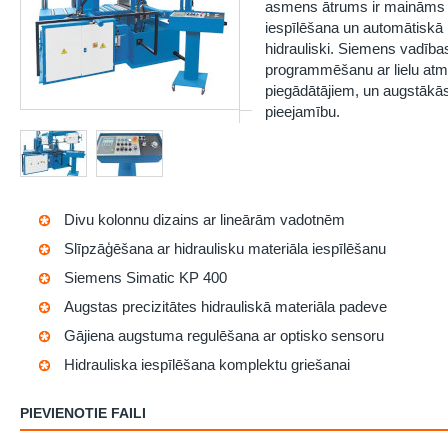
asmens ātrums ir maināms 
iespīlēšana un automātiskā 
hidrauliski. Siemens vadīb
programmēšanu ar lielu atmiņ
piegādātājiem, un augstākā
pieejamību.
Divu kolonnu dizains ar lineārām vadotnēm
Slīpzāģēšana ar hidraulisku materiāla iespīlēšanu
Siemens Simatic KP 400
Augstas precizitātes hidrauliskā materiāla padeve
Gājiena augstuma regulēšana ar optisko sensoru
Hidrauliska iespīlēšana komplektu griešanai
PIEVIENOTIE FAILI