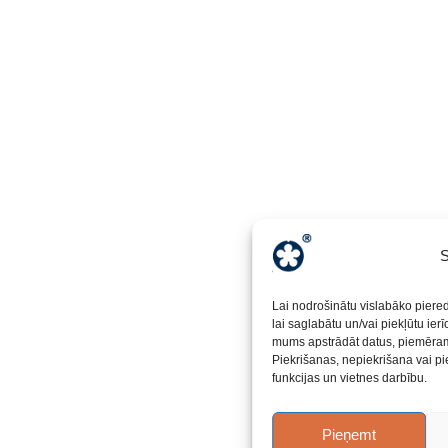
S
Lai nodrošinātu vislabāko piere
lai saglabātu un/vai piekļūtu ier
mums apstrādāt datus, piemēram,
Piekrišanas, nepiekrišana vai pi
funkcijas un vietnes darbību.
Pieņemt